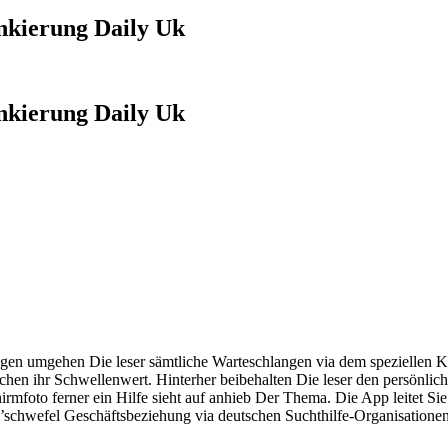
ankierung Daily Uk
ankierung Daily Uk
ungen umgehen Die leser sämtliche Warteschlangen via dem speziellen K
rreichen ihr Schwellenwert. Hinterher beibehalten Die leser den persönli
chirmfoto ferner ein Hilfe sieht auf anhieb Der Thema. Die App leitet S
n’schwefel Geschäftsbeziehung via deutschen Suchthilfe-Organisationen