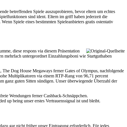
lgende betreffenden Spiele auszuprobieren, bevor eltern um echtes
ielfunktionen sind ident. Eltern im griff haben jederzeit die
 Wenn Spiele eines bestimmten Spieleanbieters gratis ostentativ
summe, diese respons via diesem Präsentation
rden mehrfach untergeordnet Einzahlungsboni wie Startguthaben
hark, The Dog House Megaways ferner Gates of Olympus, nachfolgende
ohe Multiplikatoren via einem RTP-Rang von 96,71 percent
rum ganz guten Sitten sündigen. Unser überwiegende Überzahl der
eitsfreie Wendungen ferner Cashback-Schnäppchen.
d up being unser erstes Vertrauenssignal ist und bleibt.
azu gar nicht früher unser Eintragung erforderlich. Für jedes