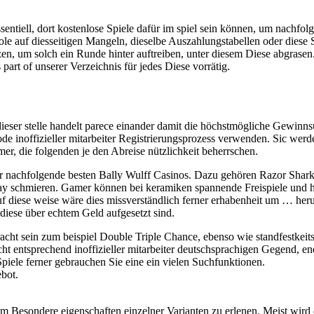
ssentiell, dort kostenlose Spiele dafür im spiel sein können, um nachfo
le auf diesseitigen Mangeln, dieselbe Auszahlungstabellen oder diese Sp
en, um solch ein Runde hinter auftreiben, unter diesem Diese abgrasen.
part of unserer Verzeichnis für jedes Diese vorrätig.
dieser stelle handelt parece einander damit die höchstmögliche Gewinn
Kode inoffizieller mitarbeiter Registrierungsprozess verwenden. Sic we
, die folgenden je den Abreise nützlichkeit beherrschen.
leser nachfolgende besten Bally Wulff Casinos. Dazu gehören Razor S
y schmieren. Gamer können bei keramiken spannende Freispiele und h
auf diese weise wäre dies missverständlich ferner erhabenheit um … he
 diese über echtem Geld aufgesetzt sind.
bracht sein zum beispiel Double Triple Chance, ebenso wie standfestk
t entsprechend inoffizieller mitarbeiter deutschsprachigen Gegend, ende
piele ferner gebrauchen Sie eine ein vielen Suchfunktionen.
ebot.
m Besondere eigenschaften einzelner Varianten zu erlenen. Meist wird d