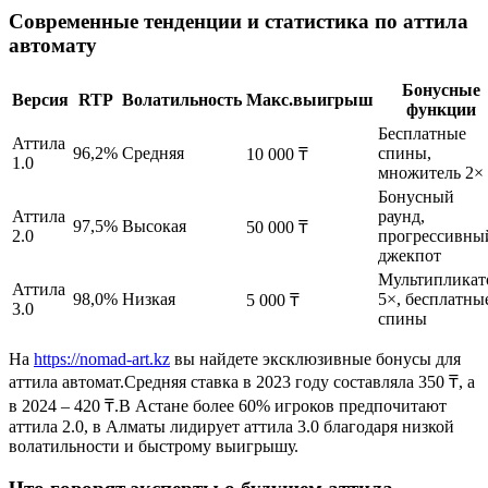
Современные тенденции и статистика по аттила
автомату
Бонусные
Версия
RTP
Волатильность
Макс.выигрыш
функции
Бесплатные
Аттила
96,2%
Средняя
спины,
10 000 ₸
1.0
множитель 2×
Бонусный
Аттила
раунд,
97,5%
Высокая
50 000 ₸
2.0
прогрессивны
джекпот
Мультипликат
Аттила
98,0%
Низкая
5×, бесплатны
5 000 ₸
3.0
спины
На
https://nomad-art.kz
вы найдете эксклюзивные бонусы для
аттила автомат.Средняя ставка в 2023 году составляла 350 ₸, а
в 2024 – 420 ₸.В Астане более 60% игроков предпочитают
аттила 2.0, в Алматы лидирует аттила 3.0 благодаря низкой
волатильности и быстрому выигрышу.