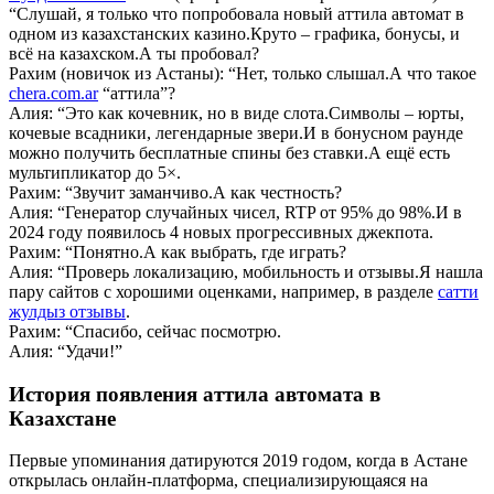
“Слушай, я только что попробовала новый аттила автомат в
одном из казахстанских казино.Круто – графика, бонусы, и
всё на казахском.А ты пробовал?
Рахим (новичок из Астаны): “Нет, только слышал.А что такое
chera.com.ar
“аттила”?
Алия: “Это как кочевник, но в виде слота.Символы – юрты,
кочевые всадники, легендарные звери.И в бонусном раунде
можно получить бесплатные спины без ставки.А ещё есть
мультипликатор до 5×.
Рахим: “Звучит заманчиво.А как честность?
Алия: “Генератор случайных чисел, RTP от 95% до 98%.И в
2024 году появилось 4 новых прогрессивных джекпота.
Рахим: “Понятно.А как выбрать, где играть?
Алия: “Проверь локализацию, мобильность и отзывы.Я нашла
пару сайтов с хорошими оценками, например, в разделе
сатти
жулдыз отзывы
.
Рахим: “Спасибо, сейчас посмотрю.
Алия: “Удачи!”
История появления аттила автомата в
Казахстане
Первые упоминания датируются 2019 годом, когда в Астане
открылась онлайн‑платформа, специализирующаяся на