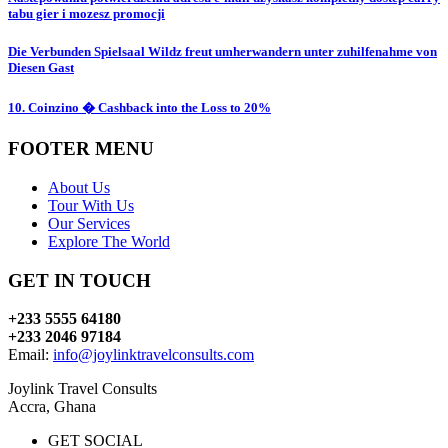
tabu gier i mozesz promocji
Die Verbunden Spielsaal Wildz freut umherwandern unter zuhilfenahme von
Diesen Gast
10. Coinzino � Cashback into the Loss to 20%
FOOTER MENU
About Us
Tour With Us
Our Services
Explore The World
GET IN TOUCH
+233 5555 64180
+233 2046 97184
Email:
info@joylinktravelconsults.com
Joylink Travel Consults
Accra, Ghana
GET SOCIAL