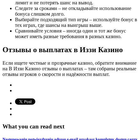
лимит и не потерять шанс на вывод.
Следите за сроками – не откладывайте использование
бонуса слишком долго.
Выбирайте подходящий тип игры – используйте бонус в
тех играх, где шансы на выигрыш выше.
Сравнивайте условия – иногда один и тот же бонус
может иметь разные требования в разных казино.
Отзывы о выплатах в Иззи Казино
Если ищете честные и прозрачные казино, обратите внимание
на В Иззи Казино отзывы о выплатах – там собраны реальные
отзывы игроков о скорости и надёжности выплат.
What you can read next
Nastepowaniu potwierdzeniu adresu e-mail uzyskasz kompletny dostep carry