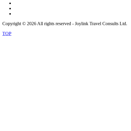
Copyright ©
2026 All rights reserved - Joylink Travel Consults Ltd.
TOP