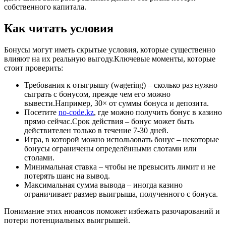
собственного капитала.
Как читать условия
Бонусы могут иметь скрытые условия, которые существенно
влияют на их реальную выгоду.Ключевые моменты, которые
стоит проверить:
Требования к отыгрышу (wagering) – сколько раз нужно
сыграть с бонусом, прежде чем его можно
вывести.Например, 30× от суммы бонуса и депозита.
Посетите
no-code.kz
, где можно получить бонус в казино
прямо сейчас.Срок действия – бонус может быть
действителен только в течение 7-30 дней.
Игра, в которой можно использовать бонус – некоторые
бонусы ограничены определёнными слотами или
столами.
Минимальная ставка – чтобы не превысить лимит и не
потерять шанс на вывод.
Максимальная сумма вывода – иногда казино
ограничивает размер выигрыша, полученного с бонуса.
Понимание этих нюансов поможет избежать разочарований и
потери потенциальных выигрышей.