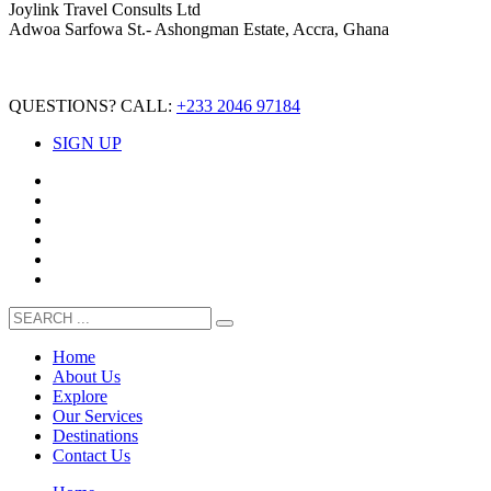
Joylink Travel Consults Ltd
Adwoa Sarfowa St.- Ashongman Estate, Accra, Ghana
QUESTIONS? CALL:
+233 2046 97184
SIGN UP
Home
About Us
Explore
Our Services
Destinations
Contact Us