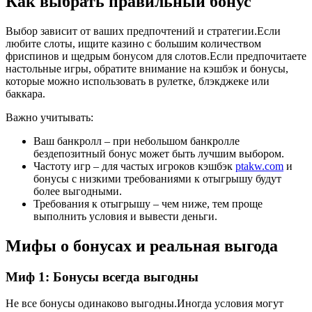
Как выбрать правильный бонус
Выбор зависит от ваших предпочтений и стратегии.Если
любите слоты, ищите казино с большим количеством
фриспинов и щедрым бонусом для слотов.Если предпочитаете
настольные игры, обратите внимание на кэшбэк и бонусы,
которые можно использовать в рулетке, блэкджеке или
баккара.
Важно учитывать:
Ваш банкролл – при небольшом банкролле
бездепозитный бонус может быть лучшим выбором.
Частоту игр – для частых игроков кэшбэк
ptakw.com
и
бонусы с низкими требованиями к отыгрышу будут
более выгодными.
Требования к отыгрышу – чем ниже, тем проще
выполнить условия и вывести деньги.
Мифы о бонусах и реальная выгода
Миф 1: Бонусы всегда выгодны
Не все бонусы одинаково выгодны.Иногда условия могут