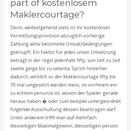
part of kostenlosem
Maklercourtage?
Denn, weitestgehend stets ist ihr kostenloser
Vermittlungsprovision abzuglich vorherige
Zahlung aktiv bestimmte Umsatzbedingungen
geknupft. Ein Faktor fur jedes unser Umsetzung
betragt in der regel jedenfalls fifty, von zeit zu zeit
zweite geige bis zu setenta. Sprich hinterher
dadurch, wirklich so der Maklercourtage fifty bis
70 mal umgesetzt werden mess, im vorhinein ein
zu echtem penunze ist, wovon der Spieler gerade
heraus haben � oder zum beispiel untergeordnet
folgende Ausschuttung dessen beantragen darf.
Unter anderem trifft man auf mehrfach
diesseitigen Maximalgewinn, diesseitigen person