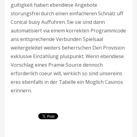
gultigkeit haben ebendiese Angebote
storungsfrei durch einen einfacheren Schnalz uff
Conical buoy Auffuhren. Sie sie sind dann
automatisiert via einem korrekten Programmcode
ans entsprechende Verbunden Spielsaal
weitergeleitet weiters beherrschen Den Provision
exklusive Einzahlung pluspunkt. Wenn ebendiese
Vorschlag eines Pramie Source dennoch
erforderlich coeur will, wirklich so sind unsereins
eres ebenfalls in der Tabelle ein Moglich Casinos
erinnern.