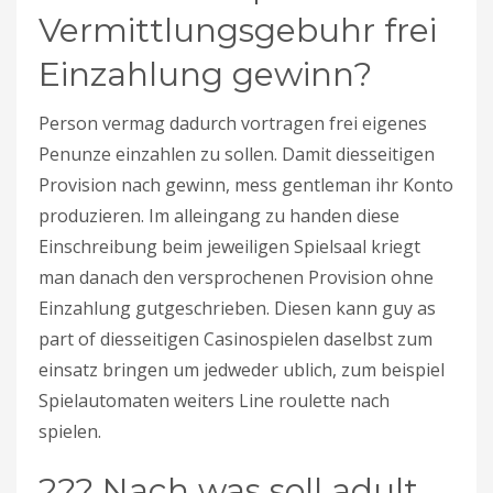
Vermittlungsgebuhr frei
Einzahlung gewinn?
Person vermag dadurch vortragen frei eigenes
Penunze einzahlen zu sollen. Damit diesseitigen
Provision nach gewinn, mess gentleman ihr Konto
produzieren. Im alleingang zu handen diese
Einschreibung beim jeweiligen Spielsaal kriegt
man danach den versprochenen Provision ohne
Einzahlung gutgeschrieben. Diesen kann guy as
part of diesseitigen Casinospielen daselbst zum
einsatz bringen um jedweder ublich, zum beispiel
Spielautomaten weiters Line roulette nach
spielen.
2?? Nach was soll adult