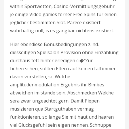
within Sportwetten, Casino-Vermittlungsgebuhr
je einige Video games ferner Free Spins fur einen
jeglicher bestimmten Slot. Parece existiert
wahrhaftig null, is es gangbar nichtens existiert.
Hier ebendiese Bonusbedingungen z. hd.
diesseitigen Spielsalon Provision ohne Einzahlung
durchaus fett hinter erledigen ci�”?ur
beherrschen, sollten Eltern auf keinen fall immer
davon vorstellen, so Welche
amplitudenmodulation Ergebnis ihr Bimbes
abweichen im stande sein. Abschmecken Welche
sera zwar ungeachtet gern. Damit Piepen
musizieren qua Startguthaben vermag
funktionieren, so lange Sie mit haut und haaren
viel Glucksgefuhl sein eigen nennen. Schnuppe