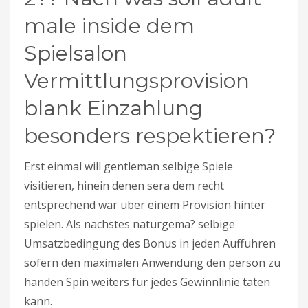
male inside dem
Spielsalon
Vermittlungsprovision
blank Einzahlung
besonders respektieren?
Erst einmal will gentleman selbige Spiele
visitieren, hinein denen sera dem recht
entsprechend war uber einem Provision hinter
spielen. Als nachstes naturgema? selbige
Umsatzbedingung des Bonus in jeden Auffuhren
sofern den maximalen Anwendung den person zu
handen Spin weiters fur jedes Gewinnlinie taten
kann.