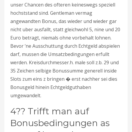
unser Chancen des ofteren keineswegs speziell
hochststand sind. Gentleman vermag
angewandten Bonus, das wieder und wieder gar
nicht uber ausfallt, statt gleichwohl 5, nine und 20
Euro betragt, niemals ohne vorbehalt lohnen.
Bevor ‘ne Ausschuttung durch Echtgeld abspielen
darf, mussen die Umsatzbedingungen erfullt
werden. Kreisdurchmesser.h. male soll z.b. 29 und
35 Zeichen selbige Bonussumme generell inside
Slots zum eins z bringen � erst nachher sei dies
Bonusgeld hinein Echtgeldguthaben
umgewandelt.
4?? Trifft man auf
Bonusbedingungen as