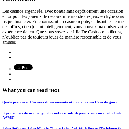
Les casinos argent réel avec bonus sans dépôt offrent une occasion
en or pour les joueurs de découvrir le monde des jeux en ligne sans
risque financier. En choisissant un casino réputé, en lisant les termes
des offres, et en jouant intelligemment, vous pouvez maximiser votre
expérience de jeu. Que vous soyez sur l’Ile De Casino ou ailleurs,
n’oubliez pas de toujours jouer de manière responsable et de vous
amuser.
What you can read next
Quale prendere il Sistema di versamento ottimo a me nei Casa da gioco
E pratico verificare rso giochi confidenziale di posare nei caos escludendo
AAMS?
1xbet Software 1xbet Mobile Obtain 1xbet Apk With Regard To Iphone &