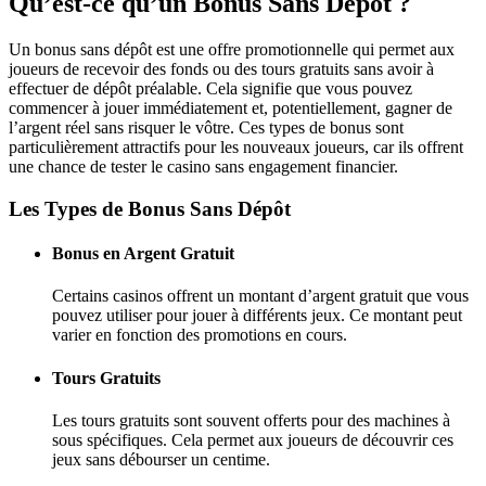
Qu’est-ce qu’un Bonus Sans Dépôt ?
Un bonus sans dépôt est une offre promotionnelle qui permet aux
joueurs de recevoir des fonds ou des tours gratuits sans avoir à
effectuer de dépôt préalable. Cela signifie que vous pouvez
commencer à jouer immédiatement et, potentiellement, gagner de
l’argent réel sans risquer le vôtre. Ces types de bonus sont
particulièrement attractifs pour les nouveaux joueurs, car ils offrent
une chance de tester le casino sans engagement financier.
Les Types de Bonus Sans Dépôt
Bonus en Argent Gratuit
Certains casinos offrent un montant d’argent gratuit que vous
pouvez utiliser pour jouer à différents jeux. Ce montant peut
varier en fonction des promotions en cours.
Tours Gratuits
Les tours gratuits sont souvent offerts pour des machines à
sous spécifiques. Cela permet aux joueurs de découvrir ces
jeux sans débourser un centime.