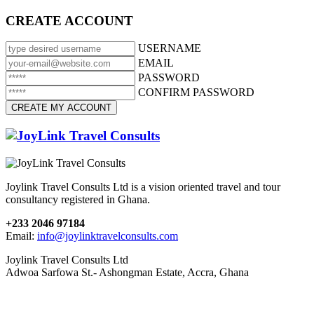
CREATE ACCOUNT
USERNAME
EMAIL
PASSWORD
CONFIRM PASSWORD
Joylink Travel Consults Ltd is a vision oriented travel and tour
consultancy registered in Ghana.
+233 2046 97184
Email:
info@joylinktravelconsults.com
Joylink Travel Consults Ltd
Adwoa Sarfowa St.- Ashongman Estate, Accra, Ghana