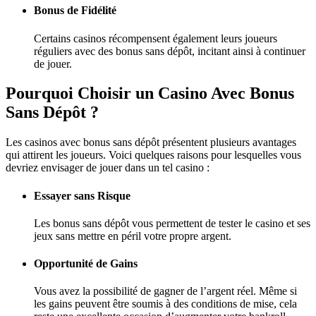
Bonus de Fidélité
Certains casinos récompensent également leurs joueurs
réguliers avec des bonus sans dépôt, incitant ainsi à continuer
de jouer.
Pourquoi Choisir un Casino Avec Bonus
Sans Dépôt ?
Les casinos avec bonus sans dépôt présentent plusieurs avantages
qui attirent les joueurs. Voici quelques raisons pour lesquelles vous
devriez envisager de jouer dans un tel casino :
Essayer sans Risque
Les bonus sans dépôt vous permettent de tester le casino et ses
jeux sans mettre en péril votre propre argent.
Opportunité de Gains
Vous avez la possibilité de gagner de l’argent réel. Même si
les gains peuvent être soumis à des conditions de mise, cela