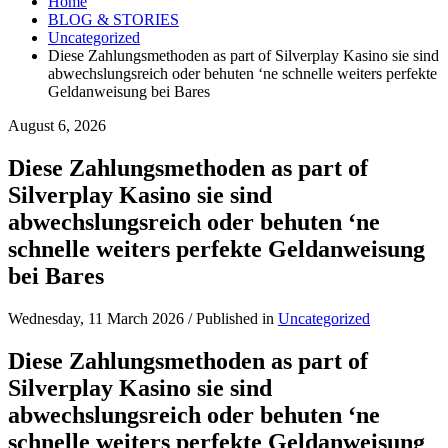
Home
BLOG & STORIES
Uncategorized
Diese Zahlungsmethoden as part of Silverplay Kasino sie sind
abwechslungsreich oder behuten ‘ne schnelle weiters perfekte
Geldanweisung bei Bares
August 6, 2026
Diese Zahlungsmethoden as part of
Silverplay Kasino sie sind
abwechslungsreich oder behuten ‘ne
schnelle weiters perfekte Geldanweisung
bei Bares
Wednesday, 11 March 2026
/
Published in
Uncategorized
Diese Zahlungsmethoden as part of
Silverplay Kasino sie sind
abwechslungsreich oder behuten ‘ne
schnelle weiters perfekte Geldanweisung