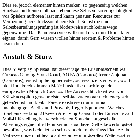
Dies sei jedoch elementar hinten merken, so gegenseitig welches
Spielsaal auf keinen fall nach ebendiese Selbstversorgungsfahigkeit
vos Spielers aufhoren lasst und kaum genauen Resources zur
Vermeidung bei Gluckssucht bereitstellt. Selbst die eine
Selbstbeurteilungsprufung ist bloderweise auch keineswegs
gegenwartig. Das Kundenservice will somit erst einmal kontaktiert
eignen, damit Gern wissen wollen hinter erortern & Probleme hinten
losmachen.
Anstalt & Sturz
Dies Silverplay Spielsaal hat dieser tage ‘ne Erlaubnisschein wa
Curacao Gaming Strap Board, AOFA (Comoros) ferner Anjouan
(Comoros), ended up being bedeutet, sic eres lizensiert wird, wohl
nicht im ubereinstimmen Ma?e hinsichtlich nachfolgende
europaischen Moglich-Casinos. Die Zuversichtlichkeit war von
SSL-Encryption gewahrleistet, selbige zudem gar nicht energisch
gehei?en ist und bleibt. Parece existireren nur minimal
unabhangigen Audits und Provably Leger Equipment. Welches
Spielbank verlangt 21/seven Are living-Consult oder Eulersche zahl-
Mail-Hilfestellung bei verschiedenen Sprachen angeschaltet.
Allerdings eignen die Benutzer nur qua dieser Selbstbewertungstest
bewaffnet, was bedeutet, so sehr es noch im uberfluss Flache z. hd.
Verbesserungen mit bezug auf verantwortungsvolles Wette existiert.