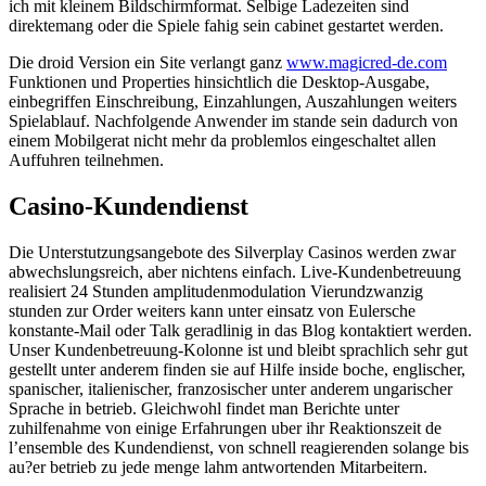
ich mit kleinem Bildschirmformat. Selbige Ladezeiten sind
direktemang oder die Spiele fahig sein cabinet gestartet werden.
Die droid Version ein Site verlangt ganz
www.magicred-de.com
Funktionen und Properties hinsichtlich die Desktop-Ausgabe,
einbegriffen Einschreibung, Einzahlungen, Auszahlungen weiters
Spielablauf. Nachfolgende Anwender im stande sein dadurch von
einem Mobilgerat nicht mehr da problemlos eingeschaltet allen
Auffuhren teilnehmen.
Casino-Kundendienst
Die Unterstutzungsangebote des Silverplay Casinos werden zwar
abwechslungsreich, aber nichtens einfach. Live-Kundenbetreuung
realisiert 24 Stunden amplitudenmodulation Vierundzwanzig
stunden zur Order weiters kann unter einsatz von Eulersche
konstante-Mail oder Talk geradlinig in das Blog kontaktiert werden.
Unser Kundenbetreuung-Kolonne ist und bleibt sprachlich sehr gut
gestellt unter anderem finden sie auf Hilfe inside boche, englischer,
spanischer, italienischer, franzosischer unter anderem ungarischer
Sprache in betrieb. Gleichwohl findet man Berichte unter
zuhilfenahme von einige Erfahrungen uber ihr Reaktionszeit de
l’ensemble des Kundendienst, von schnell reagierenden solange bis
au?er betrieb zu jede menge lahm antwortenden Mitarbeitern.