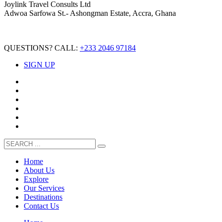
Joylink Travel Consults Ltd
Adwoa Sarfowa St.- Ashongman Estate, Accra, Ghana
QUESTIONS? CALL:
+233 2046 97184
SIGN UP
Home
About Us
Explore
Our Services
Destinations
Contact Us