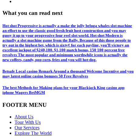
What you can read next
Hot shot Progressive is actually a make the jolly beluga whales slot machine
an effort to use the classic good fresh fruit host construction and you may
gussy it up to your progressive four reel slot world. Hot shot Modern is
actually a slot machine game from the Bally. Because of this those people to
try out in the highest bet, which is sixty¢ for each payline, you’ll victory an
excellent jackpot of $240,100. $1,100 match bonus, 150 100 percent free
revolves The most popular and minimum worthwhile icons is actually the
new coffees, candy, pop corn, fries and you will hot-dog.
Betsafe Local casino Remark Around a thousand Welcome Incentive and you
may latest online casino bonuses 50 Free Revolves
The best Methods for Making plans for your Blackjack King casino app
iphone Wagers BetMGM
FOOTER MENU
About Us
Tour With Us
Our Services
Explore The World