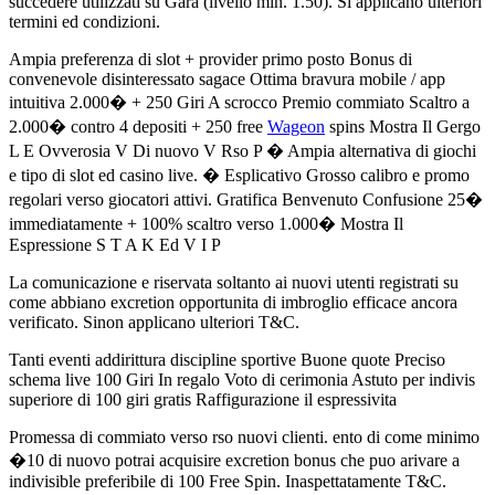
succedere utilizzati su Gara (livello min. 1.50). Si applicano ulteriori
termini ed condizioni.
Ampia preferenza di slot + provider primo posto Bonus di
convenevole disinteressato sagace Ottima bravura mobile / app
intuitiva 2.000� + 250 Giri A scrocco Premio commiato Scaltro a
2.000� contro 4 depositi + 250 free
Wageon
spins Mostra Il Gergo
L E Ovverosia V Di nuovo V Rso P � Ampia alternativa di giochi
e tipo di slot ed casino live. � Esplicativo Grosso calibro e promo
regolari verso giocatori attivi. Gratifica Benvenuto Confusione 25�
immediatamente + 100% scaltro verso 1.000� Mostra Il
Espressione S T A K Ed V I P
La comunicazione e riservata soltanto ai nuovi utenti registrati su
come abbiano excretion opportunita di imbroglio efficace ancora
verificato. Sinon applicano ulteriori T&C.
Tanti eventi addirittura discipline sportive Buone quote Preciso
schema live 100 Giri In regalo Voto di cerimonia Astuto per indivis
superiore di 100 giri gratis Raffigurazione il espressivita
Promessa di commiato verso rso nuovi clienti. ento di come minimo
�10 di nuovo potrai acquisire excretion bonus che puo arivare a
indivisible preferibile di 100 Free Spin. Inaspettatamente T&C.