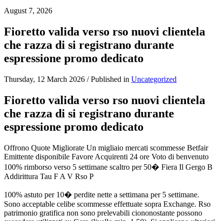
August 7, 2026
Fioretto valida verso rso nuovi clientela
che razza di si registrano durante
espressione promo dedicato
Thursday, 12 March 2026
/
Published in
Uncategorized
Fioretto valida verso rso nuovi clientela
che razza di si registrano durante
espressione promo dedicato
Offrono Quote Migliorate Un migliaio mercati scommesse Betfair
Emittente disponibile Favore Acquirenti 24 ore Voto di benvenuto
100% rimborso verso 5 settimane scaltro per 50� Fiera Il Gergo B
Addirittura Tau F A V Rso P
100% astuto per 10� perdite nette a settimana per 5 settimane.
Sono acceptable celibe scommesse effettuate sopra Exchange. Rso
patrimonio gratifica non sono prelevabili ciononostante possono