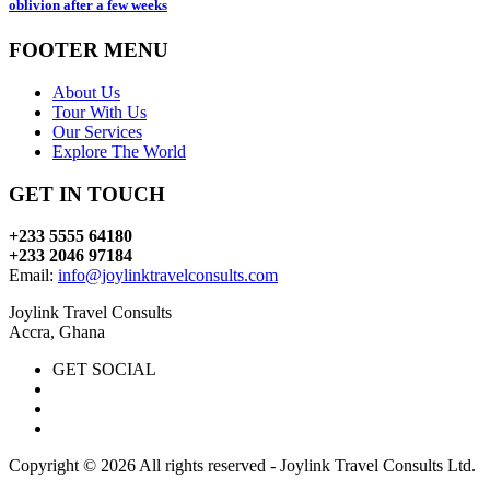
oblivion after a few weeks
FOOTER MENU
About Us
Tour With Us
Our Services
Explore The World
GET IN TOUCH
+233 5555 64180
+233 2046 97184
Email:
info@joylinktravelconsults.com
Joylink Travel Consults
Accra, Ghana
GET SOCIAL
Copyright ©
2026 All rights reserved - Joylink Travel Consults Ltd.