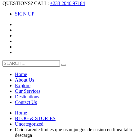
QUESTIONS? CALL:
+233 2046 97184
SIGN UP
Home
About Us
Explore
Our Services
Destinations
Contact Us
Home
BLOG & STORIES
Uncategorized
Ocio carente limites que usan juegos de casino en linea falto
descarga