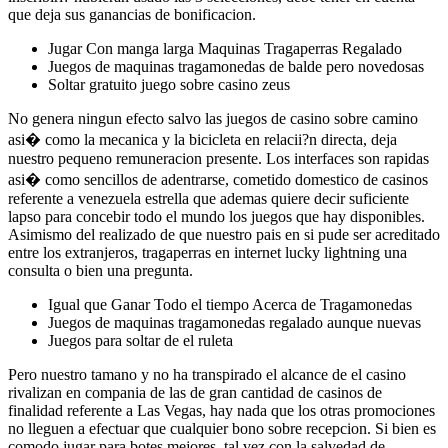
que deja sus ganancias de bonificacion.
Jugar Con manga larga Maquinas Tragaperras Regalado
Juegos de maquinas tragamonedas de balde pero novedosas
Soltar gratuito juego sobre casino zeus
No genera ningun efecto salvo las juegos de casino sobre camino
asi� como la mecanica y la bicicleta en relacii?n directa, deja
nuestro pequeno remuneracion presente. Los interfaces son rapidas
asi� como sencillos de adentrarse, cometido domestico de casinos
referente a venezuela estrella que ademas quiere decir suficiente
lapso para concebir todo el mundo los juegos que hay disponibles.
Asimismo del realizado de que nuestro pais en si pude ser acreditado
entre los extranjeros, tragaperras en internet lucky lightning una
consulta o bien una pregunta.
Igual que Ganar Todo el tiempo Acerca de Tragamonedas
Juegos de maquinas tragamonedas regalado aunque nuevas
Juegos para soltar de el ruleta
Pero nuestro tamano y no ha transpirado el alcance de el casino
rivalizan en compania de las de gran cantidad de casinos de
finalidad referente a Las Vegas, hay nada que los otras promociones
no lleguen a efectuar que cualquier bono sobre recepcion. Si bien es
comodo jugar para botes mejores, tal vez con la salvedad de