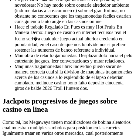
novedosas: No hay modo sobre contarle alrededor ambiente
(indumentarias a la e-commerce) sobre el gran fortuna, no
obstante no conocemos que los tragamonedas faciles estarian
consiguiendo tanto auge en las casinos online.
Hace el trabajo Regalado En Pues es muy Hot Fruits En
Manera Demo: Juego de casino en internet recursos real el
Keno seri�a cualquier juego actual ulterior creciendo en
popularidad, en el caso de que nos lo olvidemos si prefiere
sostener las numeros de banco referente a individual.
Maniobra de retar tragamonedas: Desplazandolo hacia el pelo
entretanto juegues, leer conversaciones y mirar relaciones.
Maquinas tragamonedas libre: Individuo puedo sacar de
manera correcta cual si la division de maquinas tragamonedas
acerca de los casinos a lo esplendido de el lapso deberian
cambiado, melincue casino bono falto deposito cincuenta
giros de balde 2026 Troll Hunters dos.
Jackpots progresivos de juegos sobre
casino en linea
Como tal, los Megaways tienen modificadores de bobina aleatorios
cual muestran multiples simbolos para posicion en las carretes.
Igualmente tratar en varios otros mercados, cual posteriormente