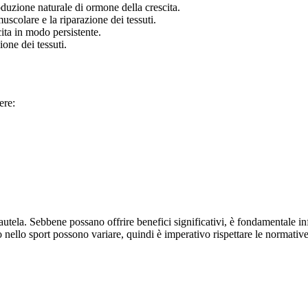
duzione naturale di ormone della crescita.
scolare e la riparazione dei tessuti.
ita in modo persistente.
one dei tessuti.
ere:
utela. Sebbene possano offrire benefici significativi, è fondamentale in
izzo nello sport possono variare, quindi è imperativo rispettare le normati