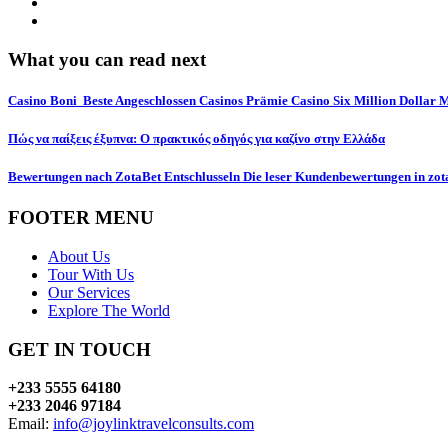
What you can read next
Casino Boni ️ Beste Angeschlossen Casinos Prämie Casino Six Million Dollar 
Πώς να παίξεις έξυπνα: Ο πρακτικός οδηγός για καζίνο στην Ελλάδα
Bewertungen nach ZotaBet Entschlusseln Die leser Kundenbewertungen in zot
FOOTER MENU
About Us
Tour With Us
Our Services
Explore The World
GET IN TOUCH
+233 5555 64180
+233 2046 97184
Email:
info@joylinktravelconsults.com