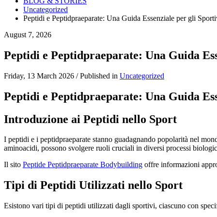
BLOG & STORIES
Uncategorized
Peptidi e Peptidpraeparate: Una Guida Essenziale per gli Sporti
August 7, 2026
Peptidi e Peptidpraeparate: Una Guida Esse
Friday, 13 March 2026
/
Published in
Uncategorized
Peptidi e Peptidpraeparate: Una Guida Esse
Introduzione ai Peptidi nello Sport
I peptidi e i peptidpraeparate stanno guadagnando popolarità nel mondo 
aminoacidi, possono svolgere ruoli cruciali in diversi processi biologi
Il sito
Peptide Peptidpraeparate Bodybuilding
offre informazioni approf
Tipi di Peptidi Utilizzati nello Sport
Esistono vari tipi di peptidi utilizzati dagli sportivi, ciascuno con spec