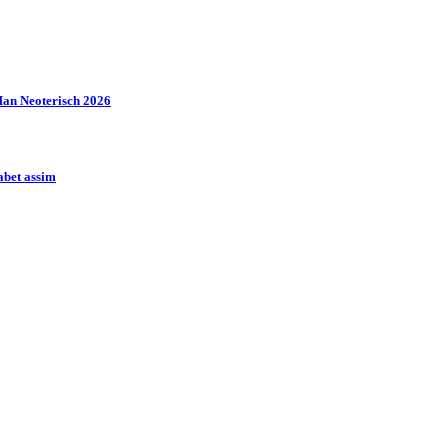
Man Neoterisch 2026
abet assim