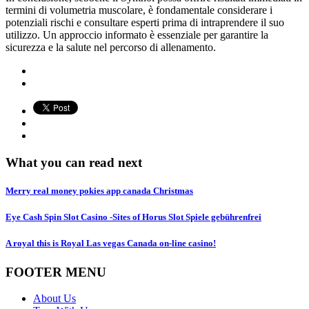
termini di volumetria muscolare, è fondamentale considerare i
potenziali rischi e consultare esperti prima di intraprendere il suo
utilizzo. Un approccio informato è essenziale per garantire la
sicurezza e la salute nel percorso di allenamento.
What you can read next
Merry real money pokies app canada Christmas
Eye Cash Spin Slot Casino -Sites of Horus Slot Spiele gebührenfrei
A royal this is Royal Las vegas Canada on-line casino!
FOOTER MENU
About Us