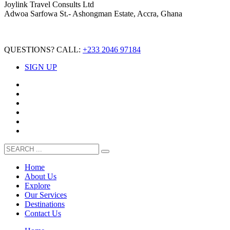
Joylink Travel Consults Ltd
Adwoa Sarfowa St.- Ashongman Estate, Accra, Ghana
QUESTIONS? CALL:
+233 2046 97184
SIGN UP
Home
About Us
Explore
Our Services
Destinations
Contact Us