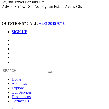
Joylink Travel Consults Ltd
Adwoa Sarfowa St.- Ashongman Estate, Accra, Ghana
QUESTIONS? CALL:
+233 2046 97184
SIGN UP
Home
About Us
Explore
Our Services
Destinations
Contact Us