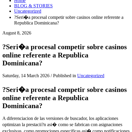
Home
BLOG & STORIES
Uncategorized
?Seri�a procesal competir sobre casinos online referente a
Republica Dominicana?
August 8, 2026
?Seri�a procesal competir sobre casinos
online referente a Republica
Dominicana?
Saturday, 14 March 2026
/
Published in
Uncategorized
?Seri�a procesal competir sobre casinos
online referente a Republica
Dominicana?
A diferenciacion de las versiones de buscador, los aplicaciones
optimizan la prestacii?n asi� como se fabrican con asignaciones
exclusivas, como promociones especificas asi� como notificaciones