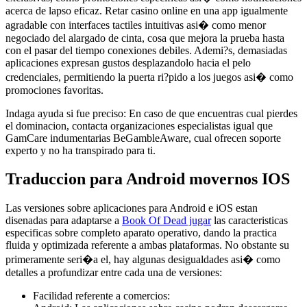
acerca de lapso eficaz. Retar casino online en una app igualmente
agradable con interfaces tactiles intuitivas asi� como menor
negociado del alargado de cinta, cosa que mejora la prueba hasta
con el pasar del tiempo conexiones debiles. Ademi?s, demasiadas
aplicaciones expresan gustos desplazandolo hacia el pelo
credenciales, permitiendo la puerta ri?pido a los juegos asi� como
promociones favoritas.
Indaga ayuda si fue preciso: En caso de que encuentras cual pierdes
el dominacion, contacta organizaciones especialistas igual que
GamCare indumentarias BeGambleAware, cual ofrecen soporte
experto y no ha transpirado para ti.
Traduccion para Android movernos IOS
Las versiones sobre aplicaciones para Android e iOS estan
disenadas para adaptarse a
Book Of Dead jugar
las caracteristicas
especificas sobre completo aparato operativo, dando la practica
fluida y optimizada referente a ambas plataformas. No obstante su
primeramente seri�a el, hay algunas desigualdades asi� como
detalles a profundizar entre cada una de versiones:
Facilidad referente a comercios: