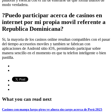
palabras y esencia con el fin de enterarse de que forma usarlos de
modo verdadera.
?Puedo participar acerca de casinos en
internet por mi propia movil referente a
Republica Dominicana?
Si, la mayoria de los casinos online resultan compatibles con el pasar
del tiempo accesorios moviles y tambien se fabrican con
aplicaciones de Android sitio iOS, permitiendo participar sobre
manera sencillo en el momento en que tu telefon inteligente o bien
pastilla.
What you can read next
Casinos con manga larga giros ve ahora sin cargo acerca de Perú 2025