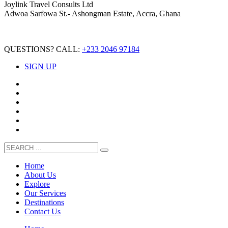
Joylink Travel Consults Ltd
Adwoa Sarfowa St.- Ashongman Estate, Accra, Ghana
QUESTIONS? CALL:
+233 2046 97184
SIGN UP
Home
About Us
Explore
Our Services
Destinations
Contact Us