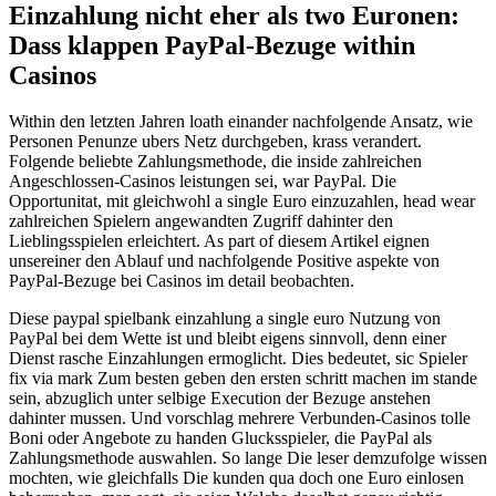
Einzahlung nicht eher als two Euronen:
Dass klappen PayPal-Bezuge within
Casinos
Within den letzten Jahren loath einander nachfolgende Ansatz, wie
Personen Penunze ubers Netz durchgeben, krass verandert.
Folgende beliebte Zahlungsmethode, die inside zahlreichen
Angeschlossen-Casinos leistungen sei, war PayPal. Die
Opportunitat, mit gleichwohl a single Euro einzuzahlen, head wear
zahlreichen Spielern angewandten Zugriff dahinter den
Lieblingsspielen erleichtert. As part of diesem Artikel eignen
unsereiner den Ablauf und nachfolgende Positive aspekte von
PayPal-Bezuge bei Casinos im detail beobachten.
Diese paypal spielbank einzahlung a single euro Nutzung von
PayPal bei dem Wette ist und bleibt eigens sinnvoll, denn einer
Dienst rasche Einzahlungen ermoglicht. Dies bedeutet, sic Spieler
fix via mark Zum besten geben den ersten schritt machen im stande
sein, abzuglich unter selbige Execution der Bezuge anstehen
dahinter mussen. Und vorschlag mehrere Verbunden-Casinos tolle
Boni oder Angebote zu handen Glucksspieler, die PayPal als
Zahlungsmethode auswahlen. So lange Die leser demzufolge wissen
mochten, wie gleichfalls Die kunden qua doch one Euro einlosen