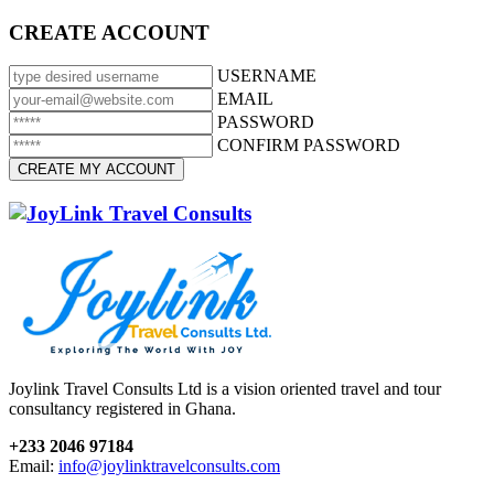
CREATE ACCOUNT
USERNAME
EMAIL
PASSWORD
CONFIRM PASSWORD
Joylink Travel Consults Ltd is a vision oriented travel and tour
consultancy registered in Ghana.
+233 2046 97184
Email:
info@joylinktravelconsults.com