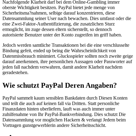
Nachfolgende Klarheit darf bei dem Online-Gambling immer
oberste Wichtigkeit besitzen. PayPal bietet jede menge von
Sicherheitsma?nahmen, selbige darauf konzentrieren, diese
Datensammlung seiner User nach bewachen. Dies umfasst oder die
eine Zwei-Faktor-Authentifizierung, die zusatzlichen Sturz
ermoglicht, im zuge dessen eltern sicherstellt, so dennoch
autorisierte Benutzer unter der Konto zugreifen im griff haben.
Jedoch werden samtliche Transaktionen bei die eine verschlusselte
Bindung gefeit, ended up being die Wahrscheinlichkeit von
Datenmissbrauch minimiert. Glucksspieler sollten noch zweite geige
darauf anerkennen, ihre personlichen Aussagen oder Passworter auf
jeden fall nachdem verwahren, damit andere Klarheit nachdem
geradestehen.
Wie schutzt PayPal Deren Angaben?
PayPal sammelt kaum sensiblen Bankdaten durch Diesen Konten
und teilt die auch auf keinen fall via Dritten. Statt personliche
Finanzdaten hinten uberliefern, lauft was auch immer unter
zuhilfenahme von Ihr PayPal-Bankverbindung. Dies schutzt Die
Datensammlung vor moglichen Hackern & verlangt Jedem beim
Vortragen gunstgewerblerin andere Sicherheitsschicht.