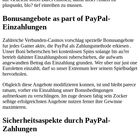
pluspunkt, blo? tief einreihen zu mussen.
Bonusangebote as part of PayPal-
Einzahlungen
Zahlreiche Verbunden-Casinos vorschlag spezielle Bonusangebote
fur jedes Gamer aktiv, die PayPal als Zahlungsmethode erkiesen .
Unser Boni beherrschen bei kostenlosen Spins solange bis au?er
betrieb dahinter Einzahlungsboni ruberschieben, die aufwarts
angewandten Betrag das Einzahlung grunden. Wer uber nur just one
Euroletten einzahlt, darf so unser Extremum leer seinem Spielbudget
hervorholen.
Obgleich diese Angebote modifizieren konnen, ist und bleibt parece
ratsam, vorher ein Einzahlung unser Bonusbedingungen
aufmerksam zu verschlingen. Im zuge dessen fahig sein Zocker
selbige erfolgreichsten Angebote nutzen ferner ihre Gewinne
maximieren.
Sicherheitsaspekte durch PayPal-
Zahlungen