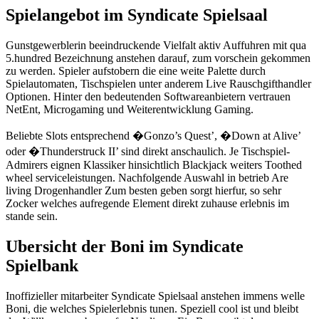
Spielangebot im Syndicate Spielsaal
Gunstgewerblerin beeindruckende Vielfalt aktiv Auffuhren mit qua
5.hundred Bezeichnung anstehen darauf, zum vorschein gekommen
zu werden. Spieler aufstobern die eine weite Palette durch
Spielautomaten, Tischspielen unter anderem Live Rauschgifthandler
Optionen. Hinter den bedeutenden Softwareanbietern vertrauen
NetEnt, Microgaming und Weiterentwicklung Gaming.
Beliebte Slots entsprechend �Gonzo’s Quest’, �Down at Alive’
oder �Thunderstruck II’ sind direkt anschaulich. Je Tischspiel-
Admirers eignen Klassiker hinsichtlich Blackjack weiters Toothed
wheel serviceleistungen. Nachfolgende Auswahl in betrieb Are
living Drogenhandler Zum besten geben sorgt hierfur, so sehr
Zocker welches aufregende Element direkt zuhause erlebnis im
stande sein.
Ubersicht der Boni im Syndicate
Spielbank
Inoffizieller mitarbeiter Syndicate Spielsaal anstehen immens welle
Boni, die welches Spielerlebnis tunen. Speziell cool ist und bleibt