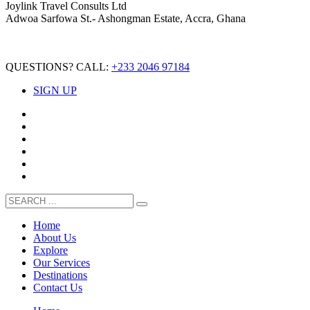
Joylink Travel Consults Ltd
Adwoa Sarfowa St.- Ashongman Estate, Accra, Ghana
QUESTIONS? CALL:
+233 2046 97184
SIGN UP
Home
About Us
Explore
Our Services
Destinations
Contact Us