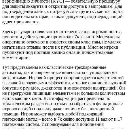
верификацию личности (KYC) — обязательную процедуру
для защиты аккаунта и открытия доступа к выигрышам. Для
подтверждения данных потребуется загрузить скан паспорта
или водительских прав, а также документ, подтверждающий
адрес проживания.
Здесь регулярно появляются интересные для игроков посты,
новости и действующие промокоды 7к казино. Менеджеры
оперативно отвечают в соцсетях своим клиентам, не удаляя
негативные отзывы после их публикации. Многие игроки
публикуют под постами казино онлайн положительные
комментарии.
Тут представлены как классические трехбарабанные
автоматы, так и современные видеослоты с уникальными
механиками. Игровой процесс сопровождается качественной
графикой и звуковыми эффектами, а также наличием функций
бонусных раундов, джекпотов и множителей выигрышей. Он
не перегружен лишними элементами и большим количеством
всплывающих окон. Вся информация распределена по
тематическим разделам, поэтому разобраться в функционале
игрового клуба под силу даже новичку без посторонней
помощи. Игрок может выбрать любой подходящий
платежный метод – всего в 7k casino доступно 11 валют и 17
платежных систем. Используемый для пополнения