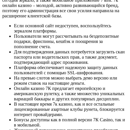
сегодня зеркало, а также мобильное приложение 7 кей. 7k
онлайн казино – молодой, активно развивающийся бренд,
поэтому его администрация все свои усилия направила на
расширение клиентской базы.
Если основной сайт недоступен, воспользуйтесь
зеркалом платформы.
Пользователи могут рассчитывать на бездепозитные
подарки, фриспины, кешбэк и поощрения за
пополнение счета.
Для подтверждения данных потребуется загрузить скан
паспорта или водительских прав, а также документ,
подтверждающий адрес проживания.
Платформа обеспечивает надежную защиту данных
пользователей с помощью SSL-шифрования.
На превью слотов можно выбрать демо версию или
режим ставок на настоящие деньги.
Онлайн казино 7К предлагает европейскую и
американскую рулетку, а также множество уникальных
вариаций баккары и других популярных дисциплин.
В настоящее время 7к казино, как и все остальные
лицензированные азартные клубы рунета, блокируется
интернет провайдерами.
Бонусы доступны как в полной версии 7К Casino, так и
в мобильной.