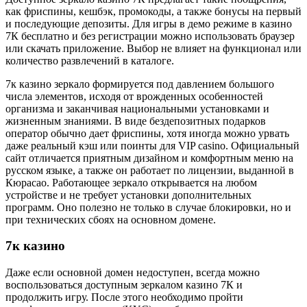
как фриспины, кешбэк, промокоды, а также бонусы на первый
и последующие депозиты. Для игры в демо режиме в казино
7К бесплатно и без регистрации можно использовать браузер
или скачать приложение. Выбор не влияет на функционал или
количество развлечений в каталоге.
7к казино зеркало формируется под давлением большого
числа элементов, исходя от врожденных особенностей
организма и заканчивая национальными установками и
жизненным знаниями. В виде бездепозитных подарков
оператор обычно дает фриспины, хотя иногда можно урвать
даже реальный кэш или поинты для VIP casino. Официальный
сайт отличается приятным дизайном и комфортным меню на
русском языке, а также он работает по лицензии, выданной в
Кюрасао. Работающее зеркало открывается на любом
устройстве и не требует установки дополнительных
программ. Оно полезно не только в случае блокировки, но и
при технических сбоях на основном домене.
7к казино
Даже если основной домен недоступен, всегда можно
воспользоваться доступным зеркалом казино 7К и
продолжить игру. После этого необходимо пройти