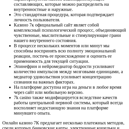
составляющих, которые можно распределить на
внутренностные и наружные.
Это стандартная процедура, которая подтверждает
личность пользователя.
Казино 7к официальный сайт являет собой
комплексный психологический процесс, объединяющий
чувственные, мыслительные и стимулирующие грани
нашего внутреннего состояния.
В процессе нескольких моментов или минут мы
способны воспринять всю полноту эмоциональной
реакции, постичь ее происхождение и оценить ее
применимость для текущей ситуации.
Эпинефрин и нейромедиатор бодрости усиливают
количество импульсов между мозговыми единицами, а
медиатор удовольствия усиливает концентрацию
сознания на важных факторах.
На платформе доступна игра на деньги в любое время
через сайт или мобильную версию.
7k casino также модифицируется вследствие качеств
работы центральной нервной системы, который всегда
восполняет недостающую знания на платформе
минувшего опыта.
Онлайн казино 7К предлагает несколько платежных методов,
среди которых банковские карты, электронные кошельки и