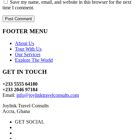
Save my name, email, and website in this browser for the next
time I comment.
FOOTER MENU
About Us
Tour With Us
Our Services
Explore The World
GET IN TOUCH
+233 5555 64180
+233 2046 97184
Email:
info@joylinktravelconsults.com
Joylink Travel Consults
Accra, Ghana
GET SOCIAL