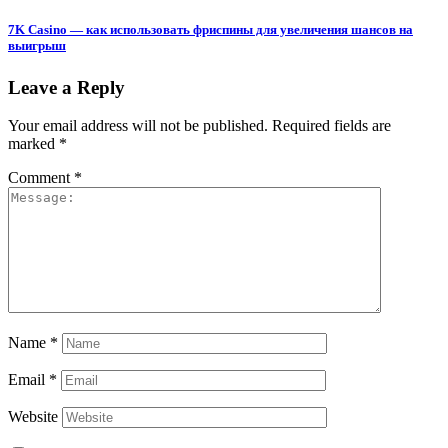
7K Casino — как использовать фриспины для увеличения шансов на
выигрыш
Leave a Reply
Your email address will not be published.
Required fields are
marked
*
Comment
*
Name
*
Email
*
Website