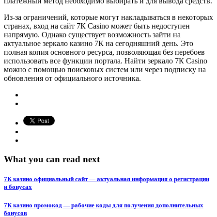
платежный метод необходимо выбирать и для вывода средств.
Из-за ограничений, которые могут накладываться в некоторых
странах, вход на сайт 7К Casino может быть недоступен
напрямую. Однако существует возможность зайти на
актуальное зеркало казино 7К на сегодняшний день. Это
полная копия основного ресурса, позволяющая без перебоев
использовать все функции портала. Найти зеркало 7К Casino
можно с помощью поисковых систем или через подписку на
обновления от официального источника.
What you can read next
7К казино официальный сайт — актуальная информация о регистрации
и бонусах
7К казино промокод — рабочие коды для получения дополнительных
бонусов