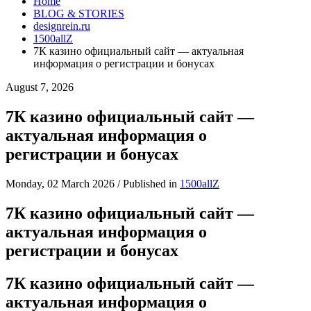
Home
BLOG & STORIES
designrein.ru
1500allZ
7К казино официальный сайт — актуальная
информация о регистрации и бонусах
August 7, 2026
7К казино официальный сайт —
актуальная информация о
регистрации и бонусах
Monday, 02 March 2026
/
Published in
1500allZ
7К казино официальный сайт —
актуальная информация о
регистрации и бонусах
7К казино официальный сайт —
актуальная информация о