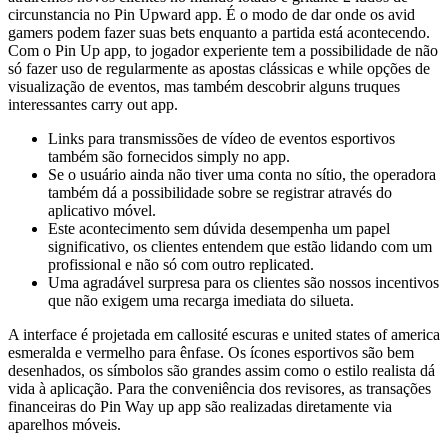
circunstancia no Pin Upward app. É o modo de dar onde os avid
gamers podem fazer suas bets enquanto a partida está acontecendo.
Com o Pin Up app, to jogador experiente tem a possibilidade de não
só fazer uso de regularmente as apostas clássicas e while opções de
visualização de eventos, mas também descobrir alguns truques
interessantes carry out app.
Links para transmissões de vídeo de eventos esportivos
também são fornecidos simply no app.
Se o usuário ainda não tiver uma conta no sítio, the operadora
também dá a possibilidade sobre se registrar através do
aplicativo móvel.
Este acontecimento sem dúvida desempenha um papel
significativo, os clientes entendem que estão lidando com um
profissional e não só com outro replicated.
Uma agradável surpresa para os clientes são nossos incentivos
que não exigem uma recarga imediata do silueta.
A interface é projetada em callosité escuras e united states of america
esmeralda e vermelho para ênfase. Os ícones esportivos são bem
desenhados, os símbolos são grandes assim como o estilo realista dá
vida à aplicação. Para the conveniência dos revisores, as transações
financeiras do Pin Way up app são realizadas diretamente via
aparelhos móveis.