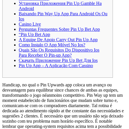
Установка Приложения Pin Up Gamble На
Android
Baixando Pin Way Up App Para Android Os Ou
Ios
Casino Live
Perguntas Frequentes Sobre Pin Up Bet App
“Pin Up Bet App
A Equipe De Apoio Carry Out Pin Up App
Como Instalo O App Móvel No Ios?
Quais São Os Requisitos Do Dispositivo Ios
Para Receber O Pin-up App?
Скачать Приложение Pin Up Bet Для Ios
Pin Up App – A Aplicação Com Cassino
Handicap, no qual o Pin Upwards app coloca um avanço ou
desvantagem para equilibrar since chances de ambas as equipes,
transformando o jogo néanmoins competitivo. Pin Way up tem um
moment estabelecido de funcionários que mudam sobre turno e,
comunicam-se com os compradores diariamente. Tal rotina é
dedicada ao atendimento rápido at the constante das necessidades e
sugestões 2 clientes. É necessário que um usuário não seja deixado
sozinho com teu problema num horário específico. É notable
lembrar que operating-system requisitos acima tem a possibilidade