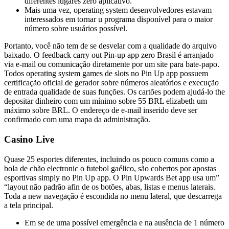
diferentes lugares zero aplicativo.
Mais uma vez, operating system desenvolvedores estavam
interessados em tornar u programa disponível para o maior
número sobre usuários possível.
Portanto, você não tem de se desvelar com a qualidade do arquivo
baixado. O feedback carry out Pin-up app zero Brasil é arranjado
via e-mail ou comunicação diretamente por um site para bate-papo.
Todos operating system games de slots no Pin Up app possuem
certificação oficial de gerador sobre números aleatórios e execução
de entrada qualidade de suas funções. Os cartões podem ajudá-lo the
depositar dinheiro com um mínimo sobre 55 BRL elizabeth um
máximo sobre BRL. O endereço de e-mail inserido deve ser
confirmado com uma mapa da administração.
Casino Live
Quase 25 esportes diferentes, incluindo os pouco comuns como a
bola de chão electronic o futebol gaélico, são cobertos por apostas
esportivas simply no Pin Up app. O Pin Upwards Bet app usa um”
“layout não padrão afin de os botões, abas, listas e menus laterais.
Toda a new navegação é escondida no menu lateral, que descarrega
a tela principal.
Em se de uma possível emergência e na ausência de 1 número