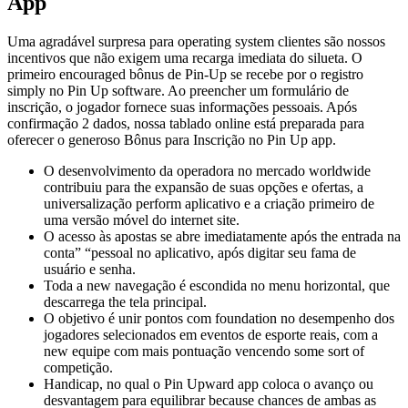
App
Uma agradável surpresa para operating system clientes são nossos
incentivos que não exigem uma recarga imediata do silueta. O
primeiro encouraged bônus de Pin-Up se recebe por o registro
simply no Pin Up software. Ao preencher um formulário de
inscrição, o jogador fornece suas informações pessoais. Após
confirmação 2 dados, nossa tablado online está preparada para
oferecer o generoso Bônus para Inscrição no Pin Up app.
O desenvolvimento da operadora no mercado worldwide
contribuiu para the expansão de suas opções e ofertas, a
universalização perform aplicativo e a criação primeiro de
uma versão móvel do internet site.
O acesso às apostas se abre imediatamente após the entrada na
conta” “pessoal no aplicativo, após digitar seu fama de
usuário e senha.
Toda a new navegação é escondida no menu horizontal, que
descarrega the tela principal.
O objetivo é unir pontos com foundation no desempenho dos
jogadores selecionados em eventos de esporte reais, com a
new equipe com mais pontuação vencendo some sort of
competição.
Handicap, no qual o Pin Upward app coloca o avanço ou
desvantagem para equilibrar because chances de ambas as