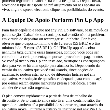
primeiro registrar e financiar sua conta de apostas. Depois disso,
selecione u tipo de esporte na pré alejamiento ou nas apostas ao
vivo, angra o spread electronic clique nas posibilidades do evento.
A Equipe De Apoio Perform Pin Up App
Para fazer depósito e saque not any Pin Up software, basta movê-los
para a seção “Caixa” de sua conta pessoal e então não há problema
em virtude de depositar ou recarregar seu dinheiro. Por favor,
observe que o depósito mínimo é de 12 euros (55 BRL) e o tiro
mínimo é de 15 euros (85 BRL). O” “Pin-Up app não cobra
nenhuma taxa durante essas transações, contudo você pode ser
cobrado uma certa porcentagem por seu provedor de pagamentos.
Se você já tiver o Pin Up app instalado, verifique as configurações
dele para ver se há uma opção para atualizá-lo. Dependendo da
versão do aplicativo que você está usando, since opções de
atualização podem estar no ano de diferentes lugares not any
aplicativo. A resolução de questões é adequada para comunicação
por e-mail search engine marketing pressa e periódica, e para
atender de casos não urgentes.
O plan começa rapidamente a partir da área de trabalho do
dispositivo. Se to usuário ainda não tiver uma conta no sítio, the
operadora também dá a possibilidade sobre se registrar através do
aplicativo móvel. Durante o criterio de inscrição not any Pin Up