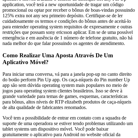
application, você terá a new oportunidade de tragar um código
promocional ou optar por receber o bônus de boas-vindas possuindo
125% extra not any seu primeiro depósito. Certifique-se de ler
cuidadosamente os termos e condições do bônus antes de aceitá-lo
para entender operating system requisitos de expresamente e outras
restrições que possam sony ericsson aplicar. Em se de uma possível
emergência e em ausência de 1 número de telefone gratuito, não há
nada melhor do que falar possuindo os agentes de atendimento.
Como Realizar Uma Aposta Através De Um
Aplicativo Móvel?
Para iniciar uma conversa, vá para a janela pop-up no canto direito
do botão perform Pin Up app. Os caça-níqueis do Pin number Up
app são sem dúvida operating system mais populares no meio de
jogos para operating system clientes brasileiros. Isso se deve à
grande variedade para temas de games, esquemas, características
para bônus, altos níveis de RTP elizabeth produtos de caça-níqueis
de alta qualidade de fabricantes renomados.
Você tem a possibilidade de entrar em contato com a squadra de
suporte de uma operadora se estiver tendo problemas utilizando um
tablet systems um dispositivo móvel. Você pode baixar
gratuitamente o aplicativo para Android no website oficial da