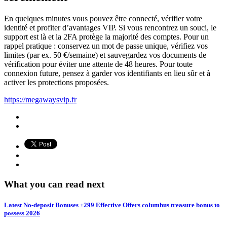
En quelques minutes vous pouvez être connecté, vérifier votre
identité et profiter d’avantages VIP. Si vous rencontrez un souci, le
support est là et la 2FA protège la majorité des comptes. Pour un
rappel pratique : conservez un mot de passe unique, vérifiez vos
limites (par ex. 50 €/semaine) et sauvegardez vos documents de
vérification pour éviter une attente de 48 heures. Pour toute
connexion future, pensez à garder vos identifiants en lieu sûr et à
activer les protections proposées.
https://megawaysvip.fr
What you can read next
Latest No-deposit Bonuses +299 Effective Offers columbus treasure bonus to
possess 2026