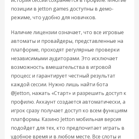
позиции в jetton games доступны в демо-
режиме, что удобно для новичков.
Наличие лицензии означает, что все игровые
автоматы и провайдеры, представленные на
платформе, проходят регулярные проверки
независимыми аудиторами. Это исключает
возможность вмешательства в игровой
процесс и гарантирует честный результат
каждой сессии. Нужно лишь найти бота
@Jetton, нажать «Старт» и разрешить доступ к
профилю. Аккаунт создается автоматически, а
игрок сразу получает доступ ко всем функциям
платформы. Казино Jetton мобильная версия
подойдет для тех, кто предпочитает играть в
удобное время и в любом месте. Все слоты и