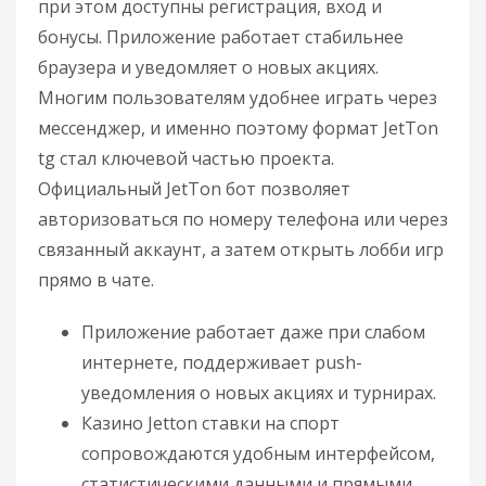
при этом доступны регистрация, вход и
бонусы. Приложение работает стабильнее
браузера и уведомляет о новых акциях.
Многим пользователям удобнее играть через
мессенджер, и именно поэтому формат JetTon
tg стал ключевой частью проекта.
Официальный JetTon бот позволяет
авторизоваться по номеру телефона или через
связанный аккаунт, а затем открыть лобби игр
прямо в чате.
Приложение работает даже при слабом
интернете, поддерживает push-
уведомления о новых акциях и турнирах.
Казино Jetton ставки на спорт
сопровождаются удобным интерфейсом,
статистическими данными и прямыми