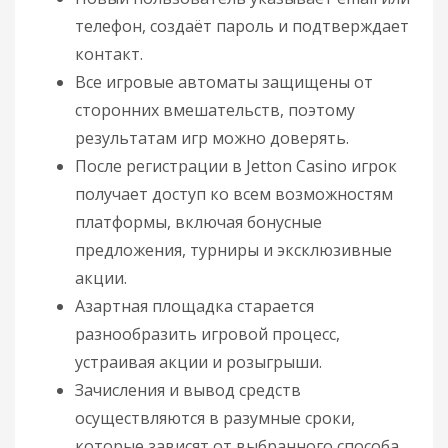
телефон, создаёт пароль и подтверждает
контакт.
Все игровые автоматы защищены от
сторонних вмешательств, поэтому
результатам игр можно доверять.
После регистрации в Jetton Casino игрок
получает доступ ко всем возможностям
платформы, включая бонусные
предложения, турниры и эксклюзивные
акции.
Азартная площадка старается
разнообразить игровой процесс,
устраивая акции и розыгрыши.
Зачисления и вывод средств
осуществляются в разумные сроки,
которые зависят от выбранного способа.