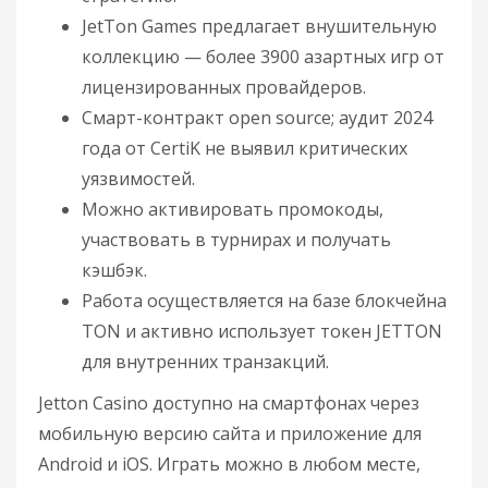
JetTon Games предлагает внушительную
коллекцию — более 3900 азартных игр от
лицензированных провайдеров.
Смарт-контракт open source; аудит 2024
года от CertiK не выявил критических
уязвимостей.
Можно активировать промокоды,
участвовать в турнирах и получать
кэшбэк.
Работа осуществляется на базе блокчейна
TON и активно использует токен JETTON
для внутренних транзакций.
Jetton Casino доступно на смартфонах через
мобильную версию сайта и приложение для
Android и iOS. Играть можно в любом месте,