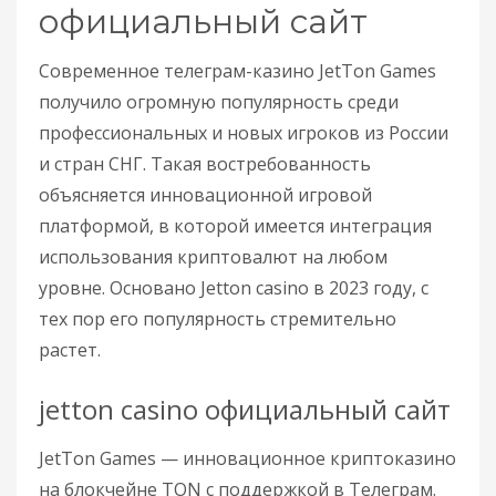
официальный сайт
Современное телеграм-казино JetTon Games
получило огромную популярность среди
профессиональных и новых игроков из России
и стран СНГ. Такая востребованность
объясняется инновационной игровой
платформой, в которой имеется интеграция
использования криптовалют на любом
уровне. Основано Jetton casino в 2023 году, с
тех пор его популярность стремительно
растет.
jetton casino официальный сайт
JetTon Games — инновационное криптоказино
на блокчейне TON с поддержкой в Телеграм.