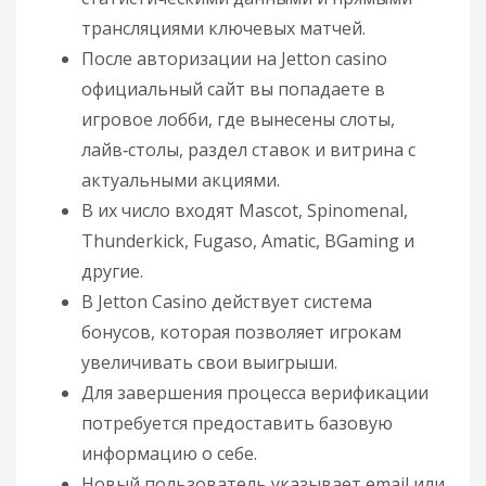
трансляциями ключевых матчей.
После авторизации на Jetton casino
официальный сайт вы попадаете в
игровое лобби, где вынесены слоты,
лайв‑столы, раздел ставок и витрина с
актуальными акциями.
В их число входят Mascot, Spinomenal,
Thunderkick, Fugaso, Amatic, BGaming и
другие.
В Jetton Casino действует система
бонусов, которая позволяет игрокам
увеличивать свои выигрыши.
Для завершения процесса верификации
потребуется предоставить базовую
информацию о себе.
Новый пользователь указывает email или