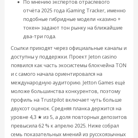
По мнению экспертов отраслевого
отчёта 2025 года iGaming Tracker, именно
подобные гибридные модели «казино +
токен» задают тон рынку на ближайшие
два-три года.
Ссылки приходят через официальные каналы и
доступны у поддержки. Проект Jeton casino
появился как часть экосистемы блокчейна TON
и с самого начала ориентировался на
международную аудиторию. Jetton Games ещё
моложе большинства конкурентов, поэтому
профиль на Trustpilot включает чуть больше
двухсот оценок. Средняя планка держится на
уровне 4,3 ★ из 5, а доля повторных депозитов
превысила 62 % к апрелю 2025. Ниже собрал
семь показательных мнений из русскоязычных