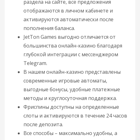
раздела на сайте, все предложения
отображаются в личном кабинете и
активируются автоматически после
пополнения баланса.
JetTon Games выгодно отличается от
большинства онлайн-казино благодаря
глубокой интеграции с мессенджером
Telegram.
В нашем онлайн-казино представлены
современные игровые автоматы,
выгодные бонусы, удобные платежные
методы и круглосуточная поддержка.
Фриспины доступны на определенные
слоты и активируются в течение 24 часов
после депозита.
Все способы – максимально удобны, а