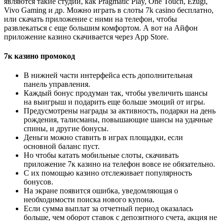
являются такие студии, как Pragmatic Play, One Touch, Ezugi,
Vivo Gaming и др. Можно играть в слоты 7k casino бесплатно,
или скачать приложение с ними на телефон, чтобы
развлекаться с еще большим комфортом. А вот на Айфон
приложение казино скачивается через App Store.
7к казино промокод
В нижней части интерфейса есть дополнительная
панель управления.
Каждый бонус продуман так, чтобы увеличить шансы
на выигрыш и подарить еще больше эмоций от игры.
Предусмотрены награды за активность, подарки на день
рождения, талисманы, повышающие шансы на удачные
спины, и другие бонусы.
Деньги можно ставить в играх площадки, если
основной баланс пуст.
Но чтобы катать мобильные слоты, скачивать
приложение 7к казино на телефон вовсе не обязательно.
С их помощью казино отслеживает популярность
бонусов.
На экране появится ошибка, уведомляющая о
необходимости поиска нового купона.
Если сумма выплат за отчетный период оказалась
больше, чем оборот ставок с депозитного счета, акция не