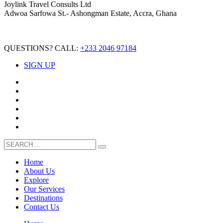
Joylink Travel Consults Ltd
Adwoa Sarfowa St.- Ashongman Estate, Accra, Ghana
QUESTIONS? CALL:
+233 2046 97184
SIGN UP
Home
About Us
Explore
Our Services
Destinations
Contact Us