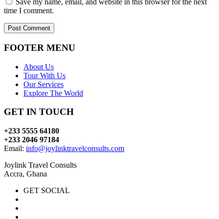
Save my name, email, and website in this browser for the next
time I comment.
FOOTER MENU
About Us
Tour With Us
Our Services
Explore The World
GET IN TOUCH
+233 5555 64180
+233 2046 97184
Email:
info@joylinktravelconsults.com
Joylink Travel Consults
Accra, Ghana
GET SOCIAL