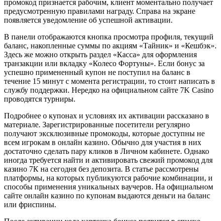
промокод признается рабочим, клиент моментально получает
предусмотренную правилами награду. Справа на экране
появляется уведомление об успешной активации.
В панели отображаются кнопка просмотра профиля, текущий
баланс, накопленные суммы по акциям «Тайник» и «Кешбэк».
Здесь же можно открыть раздел «Касса» для оформления
транзакции или вкладку «Колесо Фортуны». Если бонус за
успешно примененный купон не поступил на баланс в
течение 15 минут с момента регистрации, то стоит написать в
службу поддержки. Нередко на официальном сайте 7K Casino
проводятся турниры.
Подробнее о купонах и условиях их активации рассказано в
материале. Зарегистрированные посетители регулярно
получают эксклюзивные промокоды, которые доступны не
всем игрокам в онлайн казино. Обычно для участия в них
достаточно сделать пару кликов в Личном кабинете. Однако
иногда требуется найти и активировать свежий промокод для
казино 7К на сегодня без депозита. В статье рассмотрены
платформы, на которых публикуются рабочие комбинации, и
способы применения уникальных ваучеров. На официальном
сайте онлайн казино по купонам выдаются деньги на баланс
или фриспины.