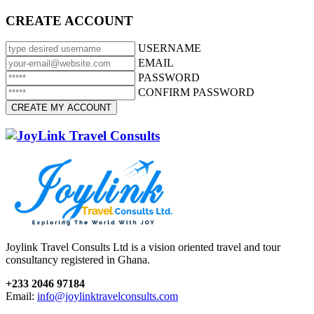
CREATE ACCOUNT
USERNAME
EMAIL
PASSWORD
CONFIRM PASSWORD
Joylink Travel Consults Ltd is a vision oriented travel and tour
consultancy registered in Ghana.
+233 2046 97184
Email:
info@joylinktravelconsults.com