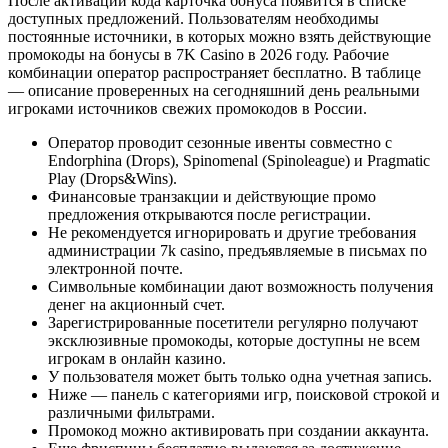
После активации кода карточка бонуса появится в списке
доступных предложений. Пользователям необходимы
постоянные источники, в которых можно взять действующие
промокоды на бонусы в 7K Casino в 2026 году. Рабочие
комбинации оператор распространяет бесплатно. В таблице
— описание проверенных на сегодняшний день реальными
игроками источников свежих промокодов в России.
Оператор проводит сезонные ивенты совместно с
Endorphina (Drops), Spinomenal (Spinoleague) и Pragmatic
Play (Drops&Wins).
Финансовые транзакции и действующие промо
предложения открываются после регистрации.
Не рекомендуется игнорировать и другие требования
администрации 7k casino, предъявляемые в письмах по
электронной почте.
Символьные комбинации дают возможность получения
денег на акционный счет.
Зарегистрированные посетители регулярно получают
эксклюзивные промокоды, которые доступны не всем
игрокам в онлайн казино.
У пользователя может быть только одна учетная запись.
Ниже ― панель с категориями игр, поисковой строкой и
различными фильтрами.
Промокод можно активировать при создании аккаунта.