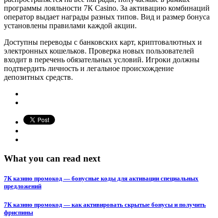
программы лояльности 7К Casino. За активацию комбинаций
оператор выдает награды разных типов. Вид и размер бонуса
установлены правилами каждой акции.
Доступны переводы с банковских карт, криптовалютных и
электронных кошельков. Проверка новых пользователей
входит в перечень обязательных условий. Игроки должны
подтвердить личность и легальное происхождение
депозитных средств.
What you can read next
7К казино промокод — бонусные коды для активации специальных
предложений
7К казино промокод — как активировать скрытые бонусы и получить
фриспины