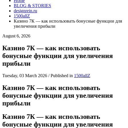
Home
BLOG & STORIES
designrein.ru
1500allZ
Казино 7К — как использовать бонусные функции для
увеличения прибыли
August 6, 2026
Казино 7К — как использовать
бонусные функции для увеличения
прибыли
Tuesday, 03 March 2026
/
Published in
1500allZ
Казино 7К — как использовать
бонусные функции для увеличения
прибыли
Казино 7К — как использовать
бонусные функции для увеличения