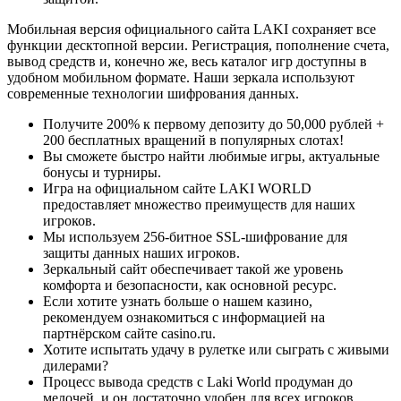
Мобильная версия официального сайта LAKI сохраняет все
функции десктопной версии. Регистрация, пополнение счета,
вывод средств и, конечно же, весь каталог игр доступны в
удобном мобильном формате. Наши зеркала используют
современные технологии шифрования данных.
Получите 200% к первому депозиту до 50,000 рублей +
200 бесплатных вращений в популярных слотах!
Вы сможете быстро найти любимые игры, актуальные
бонусы и турниры.
Игра на официальном сайте LAKI WORLD
предоставляет множество преимуществ для наших
игроков.
Мы используем 256-битное SSL-шифрование для
защиты данных наших игроков.
Зеркальный сайт обеспечивает такой же уровень
комфорта и безопасности, как основной ресурс.
Если хотите узнать больше о нашем казино,
рекомендуем ознакомиться с информацией на
партнёрском сайте casino.ru.
Хотите испытать удачу в рулетке или сыграть с живыми
дилерами?
Процесс вывода средств с Laki World продуман до
мелочей, и он достаточно удобен для всех игроков.