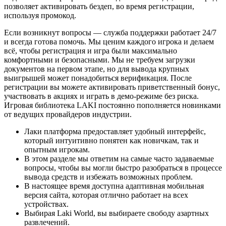
позволяет активировать бездеп, во время регистрации,
используя промокод.
Если возникнут вопросы — служба поддержки работает 24/7
и всегда готова помочь. Мы ценим каждого игрока и делаем
всё, чтобы регистрация и игра были максимально
комфортными и безопасными. Мы не требуем загрузки
документов на первом этапе, но для вывода крупных
выигрышей может понадобиться верификация. После
регистрации вы можете активировать приветственный бонус,
участвовать в акциях и играть в демо-режиме без риска.
Игровая библиотека LAKI постоянно пополняется новинками
от ведущих провайдеров индустрии.
Лаки платформа предоставляет удобный интерфейс,
который интуитивно понятен как новичкам, так и
опытным игрокам.
В этом разделе мы ответим на самые часто задаваемые
вопросы, чтобы вы могли быстро разобраться в процессе
вывода средств и избежать возможных проблем.
В настоящее время доступна адаптивная мобильная
версия сайта, которая отлично работает на всех
устройствах.
Выбирая Laki World, вы выбираете свободу азартных
развлечений.