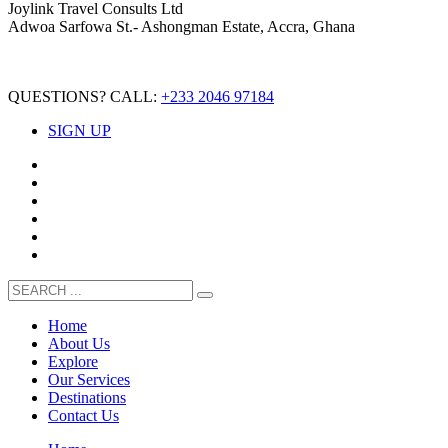
Joylink Travel Consults Ltd
Adwoa Sarfowa St.- Ashongman Estate, Accra, Ghana
QUESTIONS? CALL:
+233 2046 97184
SIGN UP
Home
About Us
Explore
Our Services
Destinations
Contact Us