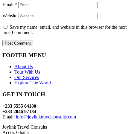
Email
*
Website
Save my name, email, and website in this browser for the next
time I comment.
FOOTER MENU
About Us
Tour With Us
Our Services
Explore The World
GET IN TOUCH
+233 5555 64180
+233 2046 97184
Email:
info@joylinktravelconsults.com
Joylink Travel Consults
Accra, Ghana