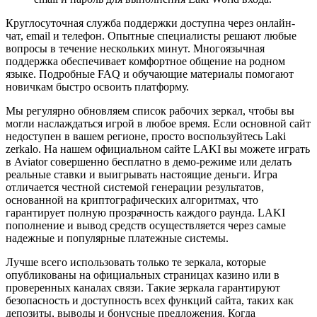
Круглосуточная служба поддержки доступна через онлайн-
чат, email и телефон. Опытные специалисты решают любые
вопросы в течение нескольких минут. Многоязычная
поддержка обеспечивает комфортное общение на родном
языке. Подробные FAQ и обучающие материалы помогают
новичкам быстро освоить платформу.
Мы регулярно обновляем список рабочих зеркал, чтобы вы
могли наслаждаться игрой в любое время. Если основной сайт
недоступен в вашем регионе, просто воспользуйтесь Laki
zerkalo. На нашем официальном сайте LAKI вы можете играть
в Aviator совершенно бесплатно в демо-режиме или делать
реальные ставки и выигрывать настоящие деньги. Игра
отличается честной системой генерации результатов,
основанной на криптографических алгоритмах, что
гарантирует полную прозрачность каждого раунда. LAKI
пополнение и вывод средств осуществляется через самые
надежные и популярные платежные системы.
Лучше всего использовать только те зеркала, которые
опубликованы на официальных страницах казино или в
проверенных каналах связи. Такие зеркала гарантируют
безопасность и доступность всех функций сайта, таких как
депозиты, выводы и бонусные предложения. Когда