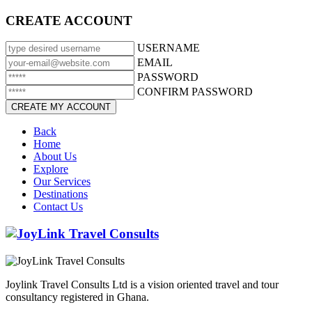
CREATE ACCOUNT
USERNAME
EMAIL
PASSWORD
CONFIRM PASSWORD
Back
Home
About Us
Explore
Our Services
Destinations
Contact Us
Joylink Travel Consults Ltd is a vision oriented travel and tour
consultancy registered in Ghana.