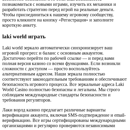
познакомиться с новыми играми, изучить их механики и
разработать стратегию перед игрой на реальные деньги.
Чтобы присоединиться к нашему игровому сообществу,
просто кликните на кнопку «Регистрация» и заполните
короткую анкету.
laki world играть
Laki world зеркало автоматически синхронизирует ваш
игровой прогресс и баланс с основным аккаунтом.
Достаточно перейти по рабочей ссылке — и перед вами
полная версия казино со всеми функциями. Если возникли
сложности с доступом — просто воспользуйтесь
альтернативным адресом. Наши зеркала полностью
соответствуют законодательным требованиям и обеспечивают
безопасность игрового процесса. Все зеркальные адреса Laki
World Casino полностью безопасны и легальны. Мы строго
соблюдаем международные стандарты безопасности и
требования регуляторов.
Лаки ворлд казино предлагает различные варианты
верификации аккаунта, включая SMS-подтверждение и email-
верификацию. Все игры сертифицированы международными
организациями и регулярно проверяются независимыми