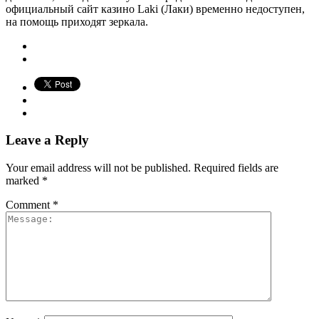
официальный сайт казино Laki (Лаки) временно недоступен,
на помощь приходят зеркала.
Leave a Reply
Your email address will not be published.
Required fields are
marked
*
Comment
*