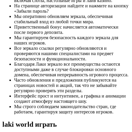
включая слоты, настольные игры и лайв казино.
На странице авторизации найдите и нажмите на кнопку
«Забыли пароль?
Мы оперативно обновляем зеркала, обеспечивая
стабильный вход из любой точки мира.
Приветственный бонус начисляется автоматически
после первого депозита.
Мы гарантируем безопасность каждого зеркала для
наших игроков.
Все зеркало ссылки регулярно обновляются и
проверяются нашими специалистами на предмет
безопасности и функциональности.
Благодаря Лаки зеркало все преимущества остаются
доступными даже в случае блокировки основного
домена, обеспечивая непрерывность игрового процесса.
Часто обновления и предложения публикуются на
страницах новостей и акций, так что не забывайте
регулярно проверять эти разделы.
Интерфейс прост и интуитивен, а графика и анимации
создают атмосферу настоящего шоу.
Мы строго соблюдаем законодательство стран, где
работаем, гарантируя защиту интересов игроков.
laki world играть