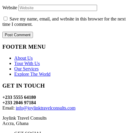
Website
Save my name, email, and website in this browser for the next
time I comment.
FOOTER MENU
About Us
Tour With Us
Our Services
Explore The World
GET IN TOUCH
+233 5555 64180
+233 2046 97184
Email:
info@joylinktravelconsults.com
Joylink Travel Consults
Accra, Ghana