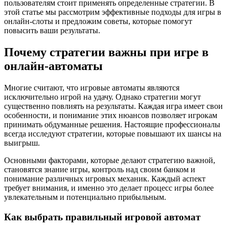
пользователям стоит применять определенные стратегии. В
этой статье мы рассмотрим эффективные подходы для игры в
онлайн-слоты и предложим советы, которые помогут
повысить ваши результаты.
Почему стратегии важны при игре в
онлайн-автоматы
Многие считают, что игровые автоматы являются
исключительно игрой на удачу. Однако стратегии могут
существенно повлиять на результаты. Каждая игра имеет свои
особенности, и понимание этих нюансов позволяет игрокам
принимать обдуманные решения. Настоящие профессионалы
всегда исследуют стратегии, которые повышают их шансы на
выигрыш.
Основными факторами, которые делают стратегию важной,
становятся знание игры, контроль над своим банком и
понимание различных игровых механик. Каждый аспект
требует внимания, и именно это делает процесс игры более
увлекательным и потенциально прибыльным.
Как выбрать правильный игровой автомат