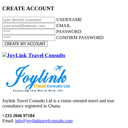
CREATE ACCOUNT
USERNAME
EMAIL
PASSWORD
CONFIRM PASSWORD
Joylink Travel Consults Ltd is a vision oriented travel and tour
consultancy registered in Ghana.
+233 2046 97184
Email:
info@joylinktravelconsults.com