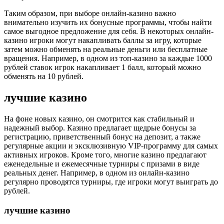
Таким образом, при выборе онлайн-казино важно
внимательно изучить их бонусные программы, чтобы найти
самое выгодное предложение для себя. В некоторых онлайн-
казино игроки могут накапливать баллы за игру, которые
затем можно обменять на реальные деньги или бесплатные
вращения. Например, в одном из топ-казино за каждые 1000
рублей ставок игрок накапливает 1 балл, который можно
обменять на 10 рублей.
лучшие казино
На фоне новых казино, он смотрится как стабильный и
надежный выбор. Казино предлагает щедрые бонусы за
регистрацию, приветственный бонус на депозит, а также
регулярные акции и эксклюзивную VIP-программу для самых
активных игроков. Кроме того, многие казино предлагают
еженедельные и ежемесячные турниры с призами в виде
реальных денег. Например, в одном из онлайн-казино
регулярно проводятся турниры, где игроки могут выиграть до
рублей.
лучшие казино