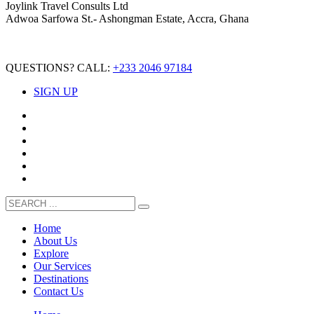
Joylink Travel Consults Ltd
Adwoa Sarfowa St.- Ashongman Estate, Accra, Ghana
QUESTIONS? CALL:
+233 2046 97184
SIGN UP
Home
About Us
Explore
Our Services
Destinations
Contact Us