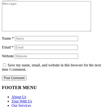
Name
*
Email
*
Website
Save my name, email, and website in this browser for the next
time I comment.
FOOTER MENU
About Us
Tour With Us
Our Services