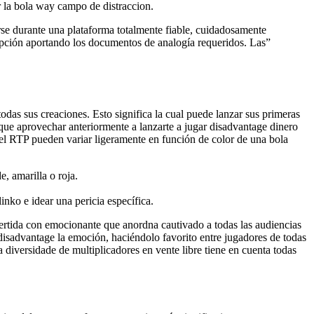
r la bola way campo de distraccion.
se durante una plataforma totalmente fiable, cuidadosamente
ripción aportando los documentos de analogía requeridos. Las”
todas sus creaciones. Esto significa la cual puede lanzar sus primeras
s que aprovechar anteriormente a lanzarte a jugar disadvantage dinero
 el RTP pueden variar ligeramente en función de color de una bola
, amarilla o roja.
nko e idear una pericia específica.
ivertida con emocionante que anordna cautivado a todas las audiencias
disadvantage la emoción, haciéndolo favorito entre jugadores de todas
 diversidade de multiplicadores en vente libre tiene en cuenta todas