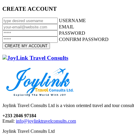
CREATE ACCOUNT
USERNAME
EMAIL
PASSWORD
CONFIRM PASSWORD
Joylink Travel Consults Ltd is a vision oriented travel and tour consu
+233 2046 97184
Email:
info@joylinktravelconsults.com
Joylink Travel Consults Ltd