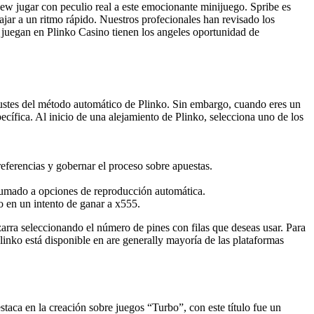
new jugar con peculio real a este emocionante minijuego. Spribe es
ajar a un ritmo rápido. Nuestros profecionales han revisado los
is juegan en Plinko Casino tienen los angeles oportunidad de
justes del método automático de Plinko. Sin embargo, cuando eres un
ecífica. Al inicio de una alejamiento de Plinko, selecciona uno de los
referencias y gobernar el proceso sobre apuestas.
o) sumado a opciones de reproducción automática.
o en un intento de ganar a x555.
zarra seleccionando el número de pines con filas que deseas usar. Para
linko está disponible en are generally mayoría de las plataformas
staca en la creación sobre juegos “Turbo”, con este título fue un