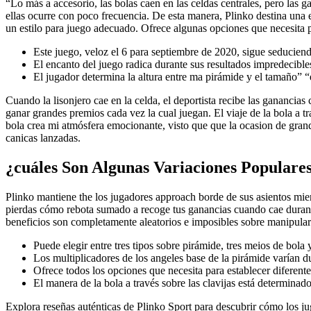
“Lo más a accesorio, las bolas caen en las celdas centrales, pero las 
ellas ocurre con poco frecuencia. De esta manera, Plinko destina una 
un estilo para juego adecuado. Ofrece algunas opciones que necesita p
Este juego, veloz el 6 para septiembre de 2020, sigue seduciend
El encanto del juego radica durante sus resultados impredecible
El jugador determina la altura entre ma pirámide y el tamaño” “
Cuando la lisonjero cae en la celda, el deportista recibe las gananci
ganar grandes premios cada vez la cual juegan. El viaje de la bola a t
bola crea mi atmósfera emocionante, visto que que la ocasion de grand
canicas lanzadas.
¿cuáles Son Algunas Variaciones Populares
Plinko mantiene the los jugadores approach borde de sus asientos mien
pierdas cómo rebota sumado a recoge tus ganancias cuando cae durante
beneficios son completamente aleatorios e imposibles sobre manipular 
Puede elegir entre tres tipos sobre pirámide, tres meios de bola y
Los multiplicadores de los angeles base de la pirámide varían 
Ofrece todos los opciones que necesita para establecer diferentes
El manera de la bola a través sobre las clavijas está determinad
Explora reseñas auténticas de Plinko Sport para descubrir cómo los jug