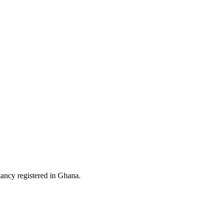
ltancy registered in Ghana.