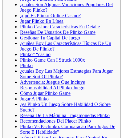
¿cuáles Son Algunas Variaciones Populares Del
Juego Plinko?
¿qué Es Plinko Online Casino?
Jugar Plinko En Línea
Plinko Casino: Características En Detalle
Reseñas De Usuarios De Plinko Game
Gestionar Tu Capital De Juego
¿cuáles Boy Las Características Típicas De Un
Juego De Plinko?
Plinko” “casino
Plinko Game Can I Struck 1000x
Plinko
¿cuáles Boy Las Mejores Estrategias Para Jugar
Some Sort Of Plinko?
Advertencia: Juegue Que Incluye
Responsabilidad Al Plinko Juego
Cómo Jugar Plinko Game
Jugar A Plinko
¿es Plinko Un Juego Sobre Habilidad O Sobre
Suerte?
Reseña De La Máquina Tragamonedas Plinko
Recomendaciones Del Placer Plinko
Plinko Vs Pachinko: Comparação Para Jogos De
Sorte E Habilidade”
¿cómo Utilizar Los Botones Para Control En