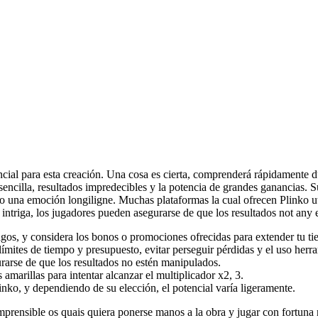
ial para esta creación. Una cosa es cierta, comprenderá rápidamente dur
sencilla, resultados impredecibles y la potencia de grandes ganancias. S
una emoción longiligne. Muchas plataformas la cual ofrecen Plinko uti
el intriga, los jugadores pueden asegurarse de que los resultados not any
pagos, y considera los bonos o promociones ofrecidas para extender tu t
ímites de tiempo y presupuesto, evitar perseguir pérdidas y el uso herra
urarse de que los resultados no estén manipulados.
marillas para intentar alcanzar el multiplicador x2, 3.
inko, y dependiendo de su elección, el potencial varía ligeramente.
prensible os quais quiera ponerse manos a la obra y jugar con fortuna 