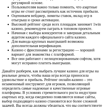
регулярной основе.
Пользователям важно только помнить, что азартные
игры не стоит рассматривать как источник прибыли.
Оцениваем вейджер, лимиты ставок, вклад игр в
отыгрыш и сроки активации.
Высокий рейтинг среди всех площадок занимает 1win
казино, рекомендуем сыграть в топовом проекте.
Начиная с выбора конкурентов и завершая детальным
аудитом каждого официального сайта казино.
Для вывода крупных выигрышей возможна
дополнительная верификация.
Казино с фриспинами за регистрацию — хороший
вариант для знакомства с платформой.
Все они работают с нелицензированным софтом, хотя
могут исправно платить выигрыши.
Давайте разберем, как выбрать лучшие казино для игры на
реальные деньги, чтобы ваша игра всегда приносила
удовольствие и прибыль. Рейтинг онлайн-казино – это
незаменимый инструмент для игроков, позволяющий
определить самые надежные и качественные игровые
платформы. В условиях стремительного роста индустрии
азартных игр, когда ежедневно появляются новые сайты,
выбор подходящего казино становится все более сложной
задачей. Вы всегда должны убедиться, что вы соответствуете