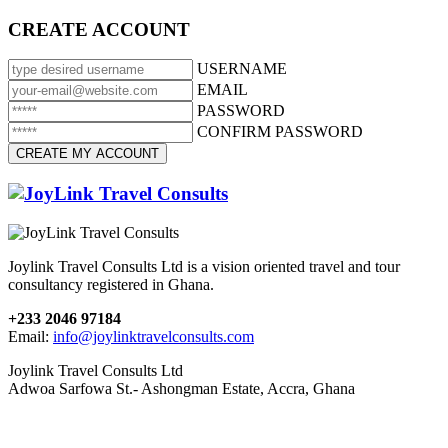
CREATE ACCOUNT
USERNAME
EMAIL
PASSWORD
CONFIRM PASSWORD
Joylink Travel Consults Ltd is a vision oriented travel and tour
consultancy registered in Ghana.
+233 2046 97184
Email:
info@joylinktravelconsults.com
Joylink Travel Consults Ltd
Adwoa Sarfowa St.- Ashongman Estate, Accra, Ghana