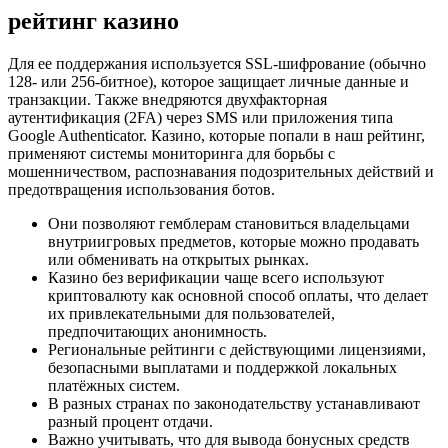
рейтинг казино
Для ее поддержания используется SSL-шифрование (обычно
128- или 256-битное), которое защищает личные данные и
транзакции. Также внедряются двухфакторная
аутентификация (2FA) через SMS или приложения типа
Google Authenticator. Казино, которые попали в наш рейтинг,
применяют системы мониторинга для борьбы с
мошенничеством, распознавания подозрительных действий и
предотвращения использования ботов.
Они позволяют гемблерам становиться владельцами
внутриигровых предметов, которые можно продавать
или обменивать на открытых рынках.
Казино без верификации чаще всего используют
криптовалюту как основной способ оплаты, что делает
их привлекательными для пользователей,
предпочитающих анонимность.
Региональные рейтинги с действующими лицензиями,
безопасными выплатами и поддержкой локальных
платёжных систем.
В разных странах по законодательству устанавливают
разный процент отдачи.
Важно учитывать, что для вывода бонусных средств