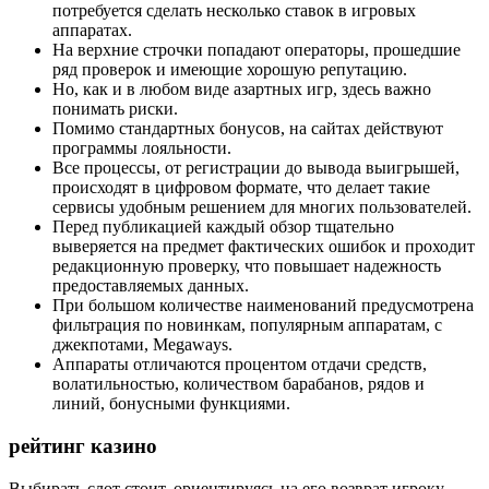
потребуется сделать несколько ставок в игровых
аппаратах.
На верхние строчки попадают операторы, прошедшие
ряд проверок и имеющие хорошую репутацию.
Но, как и в любом виде азартных игр, здесь важно
понимать риски.
Помимо стандартных бонусов, на сайтах действуют
программы лояльности.
Все процессы, от регистрации до вывода выигрышей,
происходят в цифровом формате, что делает такие
сервисы удобным решением для многих пользователей.
Перед публикацией каждый обзор тщательно
выверяется на предмет фактических ошибок и проходит
редакционную проверку, что повышает надежность
предоставляемых данных.
При большом количестве наименований предусмотрена
фильтрация по новинкам, популярным аппаратам, с
джекпотами, Megaways.
Аппараты отличаются процентом отдачи средств,
волатильностью, количеством барабанов, рядов и
линий, бонусными функциями.
рейтинг казино
Выбирать слот стоит, ориентируясь на его возврат игроку