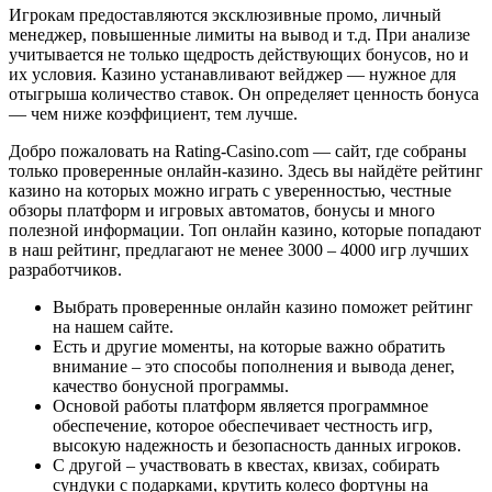
Игрокам предоставляются эксклюзивные промо, личный
менеджер, повышенные лимиты на вывод и т.д. При анализе
учитывается не только щедрость действующих бонусов, но и
их условия. Казино устанавливают вейджер — нужное для
отыгрыша количество ставок. Он определяет ценность бонуса
— чем ниже коэффициент, тем лучше.
Добро пожаловать на Rating-Casino.com — сайт, где собраны
только проверенные онлайн-казино. Здесь вы найдёте рейтинг
казино на которых можно играть с уверенностью, честные
обзоры платформ и игровых автоматов, бонусы и много
полезной информации. Топ онлайн казино, которые попадают
в наш рейтинг, предлагают не менее 3000 – 4000 игр лучших
разработчиков.
Выбрать проверенные онлайн казино поможет рейтинг
на нашем сайте.
Есть и другие моменты, на которые важно обратить
внимание – это способы пополнения и вывода денег,
качество бонусной программы.
Основой работы платформ является программное
обеспечение, которое обеспечивает честность игр,
высокую надежность и безопасность данных игроков.
С другой – участвовать в квестах, квизах, собирать
сундуки с подарками, крутить колесо фортуны на