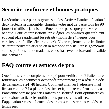
Sécurité renforcée et bonnes pratiques
La sécurité passe par des gestes simples. Activez l’authentification à
deux facteurs si disponible, changez votre mot de passe tous les 90
jours et n’utilisez jamais le même mot de passe que pour votre
banque. Pour les transactions, privilégiez les e‑wallets qui créditent
souvent plus rapidement les retraits (moins de 24 heures pour
certains portefeuilles électroniques). Notez également que les limites
de retrait peuvent varier selon la méthode choisie ; renseignez‑vous
sur les plafonds hebdomadaires et les frais éventuels avant de valider
une demande.
FAQ courte et astuces de pro
Que faire si votre compte est bloqué pour vérification ? Patientez et
fournissez les documents demandés proprement ; cela réduit le délai
de traitement à 24–48 heures. Comment changer l’adresse e‑mail
liée au compte ? La plupart des sites exigent une confirmation via
l’ancienne adresse pour des raisons de sécurité. Pour optimiser vos
connexions, activez les notifications push si vous utilisez
l’application : elles informent des promos et des retraits validés en
temps réel.