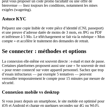
peut vous proposer un code promo facultatif ou une offre de
bienvenue — lisez toujours les conditions, notamment les mises
exigées (wagering).
Astuce KYC
Préparez une copie lisible de votre pièce d’identité (CNI, passeport)
et une preuve d’adresse datée de moins de 3 mois, en JPG ou PDF
et inférieure à 5 Mo. Le téléchargement se fait via la rubrique « Mon
compte » et accélère le traitement des demandes de retrait.
Se connecter : méthodes et options
La connexion elle‑même est souvent directe : e‑mail et mot de passe.
Certaines plateformes proposent aussi une case « Se souvenir de moi
» pour rester connecté sur votre appareil personnel. Sachez que trop
d’essais infructueux — par exemple 5 tentatives — peuvent
verrouiller temporairement le compte pour 15 minutes par mesure de
sécurité.
Connexion mobile vs desktop
Si vous jouez depuis un smartphone, le site mobile est optimisé pour
iOS et Android et charge en quelques secondes sur 4G ou Wi‑Fi.