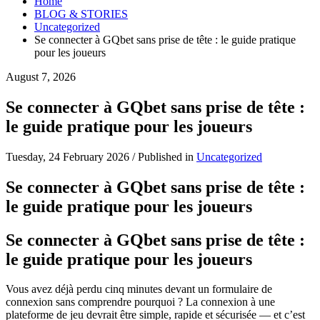
Home
BLOG & STORIES
Uncategorized
Se connecter à GQbet sans prise de tête : le guide pratique
pour les joueurs
August 7, 2026
Se connecter à GQbet sans prise de tête :
le guide pratique pour les joueurs
Tuesday, 24 February 2026
/
Published in
Uncategorized
Se connecter à GQbet sans prise de tête :
le guide pratique pour les joueurs
Se connecter à GQbet sans prise de tête :
le guide pratique pour les joueurs
Vous avez déjà perdu cinq minutes devant un formulaire de
connexion sans comprendre pourquoi ? La connexion à une
plateforme de jeu devrait être simple, rapide et sécurisée — et c’est