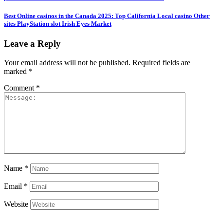
Best Online casinos in the Canada 2025: Top California Local casino Other
sites PlayStation slot Irish Eyes Market
Leave a Reply
Your email address will not be published.
Required fields are
marked
*
Comment
*
Name
*
Email
*
Website