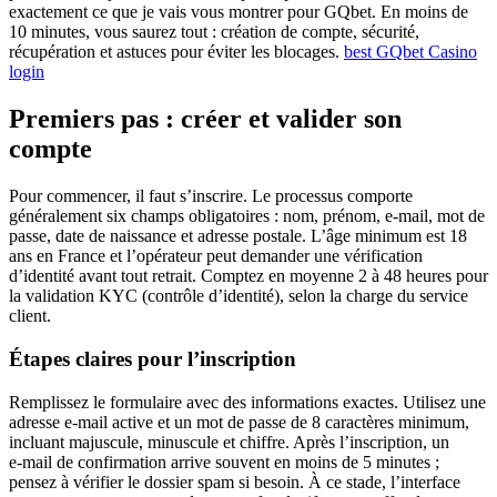
exactement ce que je vais vous montrer pour GQbet. En moins de
10 minutes, vous saurez tout : création de compte, sécurité,
récupération et astuces pour éviter les blocages.
best GQbet Casino
login
Premiers pas : créer et valider son
compte
Pour commencer, il faut s’inscrire. Le processus comporte
généralement six champs obligatoires : nom, prénom, e‑mail, mot de
passe, date de naissance et adresse postale. L’âge minimum est 18
ans en France et l’opérateur peut demander une vérification
d’identité avant tout retrait. Comptez en moyenne 2 à 48 heures pour
la validation KYC (contrôle d’identité), selon la charge du service
client.
Étapes claires pour l’inscription
Remplissez le formulaire avec des informations exactes. Utilisez une
adresse e‑mail active et un mot de passe de 8 caractères minimum,
incluant majuscule, minuscule et chiffre. Après l’inscription, un
e‑mail de confirmation arrive souvent en moins de 5 minutes ;
pensez à vérifier le dossier spam si besoin. À ce stade, l’interface