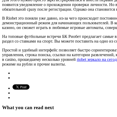
появится уведомление о прохождении проверки личности. Но 
обязательной сразу после регистрации. Однако она становится
В Riobet это поняли уже давно, из-за чего происходит постоя
демонстрационный режим для начинающих пользователей. В кол
казино, он сможет играть в любимые игровые автоматы, соверш
На топовые футбольные встречи БК Риобет предлагает самые в
раздел со ставками на спорт. Вы можете поставить на одно из 
Простой и удобный интерфейс позволяет быстро сориентирова
управления, строка поиска, ссылки на категории развлечений
в casino, прошедшему несколько уровней
riobet зеркало на сего
режиме на рубли и прочие валюты.
What you can read next