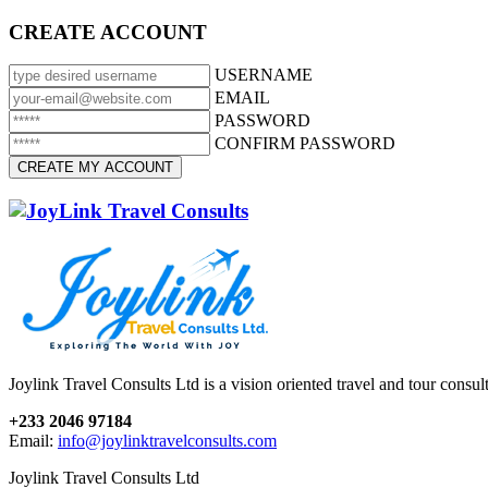
CREATE ACCOUNT
USERNAME
EMAIL
PASSWORD
CONFIRM PASSWORD
Joylink Travel Consults Ltd is a vision oriented travel and tour consu
+233 2046 97184
Email:
info@joylinktravelconsults.com
Joylink Travel Consults Ltd