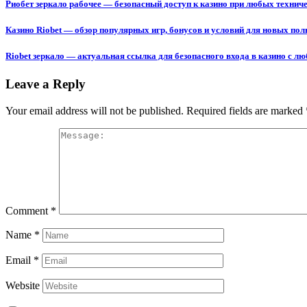
Риобет зеркало рабочее — безопасный доступ к казино при любых технич
Казино Riobet — обзор популярных игр, бонусов и условий для новых пол
Riobet зеркало — актуальная ссылка для безопасного входа в казино с лю
Leave a Reply
Your email address will not be published.
Required fields are marked
Comment
*
Name
*
Email
*
Website