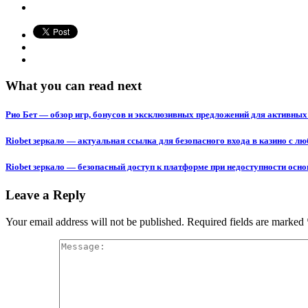
What you can read next
Рио Бет — обзор игр, бонусов и эксклюзивных предложений для активных
Riobet зеркало — актуальная ссылка для безопасного входа в казино с лю
Riobet зеркало — безопасный доступ к платформе при недоступности осн
Leave a Reply
Your email address will not be published.
Required fields are marked