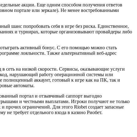
енедельные акции. Еще одним способом получения ответов
новном портале или зеркале). Не менее востребованными
ичный шанс попробовать себя в игре без риска. Единственное,
ованиях и турнирах, которые организовывают провайдеры либо
я отыграть активный бонус. С его помощью можно стать
программе лояльности. Также альтернативный веб-адрес
 в сеть на низкой скорости. Сервисы, оказывающие услуги
й код, нарушающий работу операционной системы или
 полноценный аккаунт, готовый к игре как на ПК, так и
ровые автоматы.
рированный портал и отзывчивый саппорт выгодно
игрышами и честными выплатами. Игроки получают не только
и прочих ограничений. Для этого Riobet создает запасные
у не требует отдельного входа в казино Риобет.