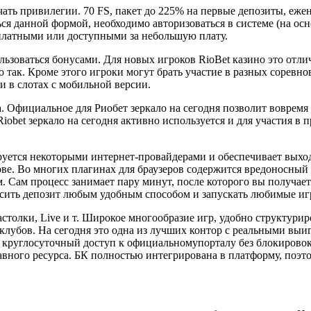
чать привилегии. 70 FS, пакет до 225% на первые депозиты, еж
ся данной формой, необходимо авторизоваться в системе (на ос
сплатными или доступными за небольшую плату.
пользоваться бонусами. Для новых игроков RioBet казино это отл
 так. Кроме этого игроки могут брать участие в разных соревн
ки в слотах с мобильной версии.
а. Официальное для Риобет зеркало на сегодня позволит воврем
iobet зеркало на сегодня активно используется и для участия в 
уется некоторыми интернет-провайдерами и обеспечивает выход
ове. Во многих плагинах для браузеров содержится вредоносны
Сам процесс занимает пару минут, после которого вы получаете
осить депозит любым удобным способом и запускать любимые иг
 настолки, Live и т. Широкое многообразие игр, удобно структу
клубов. На сегодня это одна из лучших контор с реальными вы
 круглосуточный доступ к официальномупорталу без блокировок 
вного ресурса. БК полностью интегрирована в платформу, поэтом