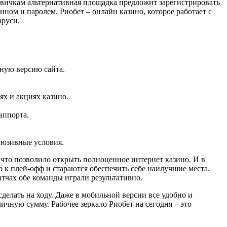
овичкам альтернативная площадка предложит зарегистрировать
ном и паролем. Риобет – онлайн казино, которое работает с
аруси.
ную версию сайта.
х и акциях казино.
аппорта.
люзивные условия.
 что позволило открыть полноценное интернет казино. И в
ю к плей-офф и стараются обеспечить себе наилучшие места.
тчах обе команды играли результативно.
сделать на ходу. Даже в мобильной версии все удобно и
ичную сумму. Рабочее зеркало Риобет на сегодня – это