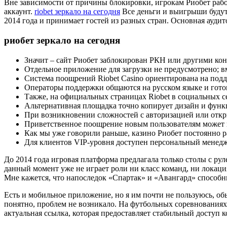
Вне зависимости от причины блокировки, игрокам Риобет раб
аккаунт.
riobet зеркало на сегодня
Все деньги и выигрыши будут 
2014 года и принимает гостей из разных стран. Основная ауди
риобет зеркало на сегодня
Значит – сайт Риобет заблокирован РКН или другими кон
Отдельное приложение для загрузки не предусмотрено; 
Система поощрений Riobet Casino ориентирована на подд
Операторы поддержки общаются на русском языке и гот
Также, на официальных страницах Riobet в социальных с
Альтернативная площадка точно копирует дизайн и функ
При возникновении сложностей с авторизацией или откры
Приветственное поощрение новым пользователям может 
Как мы уже говорили раньше, казино Риобет постоянно р
Для клиентов VIP-уровня доступен персональный менед
До 2014 года игровая платформа предлагала только столы с ру
данный момент уже не играет роли ни класс команд, ни локация
Мне кажется, что напоследок «Спартак» и «Авангард» способны
Есть и мобильное приложение, но я им почти не пользуюсь, обы
понятно, проблем не возникало. На футбольных соревнованиях 
актуальная ссылка, которая предоставляет стабильный доступ ко