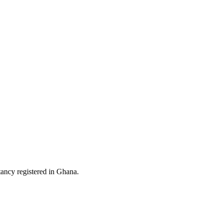
ltancy registered in Ghana.