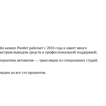
н казино Риобет работает с 2016 года и имеет много
быстрым выводом средств и профессиональной поддержкой.
ьтернатива автоматам — трансляции из специальных студий.
нкции на все сто процентов.