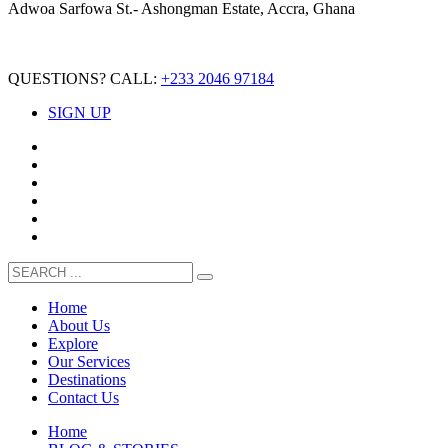
Adwoa Sarfowa St.- Ashongman Estate, Accra, Ghana
QUESTIONS? CALL:
+233 2046 97184
SIGN UP
Home
About Us
Explore
Our Services
Destinations
Contact Us
Home