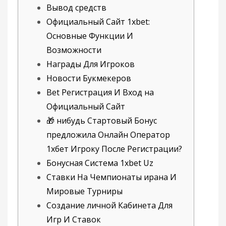
Вывод средств
Официальный Сайт 1xbet:
Основные Функции И
Возможности
Награды Для Игроков
Новости Букмекеров
Bet Регистрация И Вход на
Официальный Сайт
🎁 нибудь Стартовый Бонус
предложила Онлайн Оператор
1хбет Игроку После Регистрации?
Бонусная Система 1xbet Uz
Ставки На Чемпионаты ирана И
Мировые Турниры
Создание личной Кабинета Для
Игр И Ставок