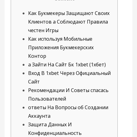
Как Букмекеры Защищают Своих
Клиентов а Соблюдают Правила
честен Игры
Как используя Мобильные
Приложения Букмекерских
Контор
а Зайти На Сайт Бк 1xbet (1хбет)
Вход В 1xbet Через Официальный
Сайт
Рекомендации И Советы спасась
Пользователей
ответы На Вопросы об Создании
Аккаунта
Защита Данных И
Конфиденциальность