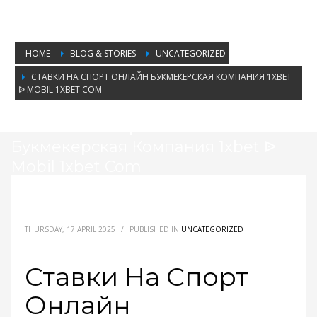
HOME
BLOG & STORIES
UNCATEGORIZED
СТАВКИ НА СПОРТ ОНЛАЙН БУКМЕКЕРСКАЯ КОМПАНИЯ 1XBET
ᐉ MOBIL 1XBET COM
Ставки На Спорт Онлайн
Букмекерская Компания 1xbet ᐉ
Mobil 1xbet Com
THURSDAY, 17 APRIL 2025
/
PUBLISHED IN
UNCATEGORIZED
Ставки На Спорт
Онлайн