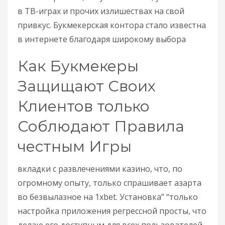
в ТВ-играх и прочих излишествах на свой
привкус. Букмекерская контора стало известна
в интернете благодаря широкому выбора
Как Букмекеры
Защищают Своих
Клиентов только
Соблюдают Правила
честным Игры
вкладки с развлечениями казино, что, по
огромному опыту, только спрашивает азарта
во безвылазное на 1xbet. Установка” “только
настройка приложения регрессной просты, что
делаю его доступным для всех пользователей.