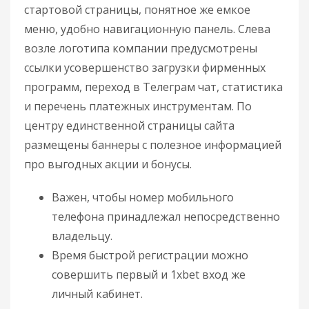
стартовой страницы, понятное же емкое
меню, удобно навигационную панель. Слева
возле логотипа компании предусмотрены
ссылки усовершенство загрузки фирменных
программ, переход в Телеграм чат, статистика
и перечень платежных инструментам. По
центру единственной страницы сайта
размещены баннеры с полезное информацией
про выгодных акции и бонусы.
Важен, чтобы номер мобильного
телефона принадлежал непосредственно
владельцу.
Время быстрой регистрации можно
совершить первый и 1xbet вход же
личный кабинет.