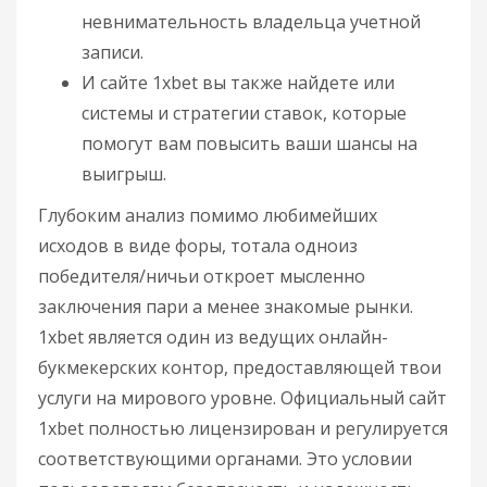
невнимательность владельца учетной
записи.
И сайте 1xbet вы также найдете или
системы и стратегии ставок, которые
помогут вам повысить ваши шансы на
выигрыш.
Глубоким анализ помимо любимейших
исходов в виде форы, тотала одноиз
победителя/ничьи откроет мысленно
заключения пари а менее знакомые рынки.
1xbet является один из ведущих онлайн-
букмекерских контор, предоставляющей твои
услуги на мирового уровне. Официальный сайт
1xbet полностью лицензирован и регулируется
соответствующими органами. Это условии