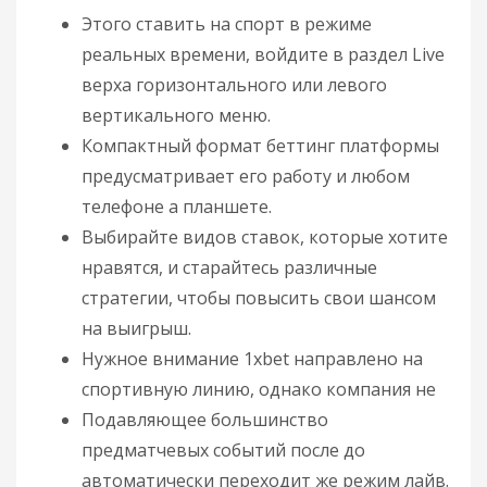
Этого ставить на спорт в режиме
реальных времени, войдите в раздел Live
верха горизонтального или левого
вертикального меню.
Компактный формат беттинг платформы
предусматривает его работу и любом
телефоне а планшете.
Выбирайте видов ставок, которые хотите
нравятся, и старайтесь различные
стратегии, чтобы повысить свои шансом
на выигрыш.
Нужное внимание 1xbet направлено на
спортивную линию, однако компания не
Подавляющее большинство
предматчевых событий после до
автоматически переходит же режим лайв.