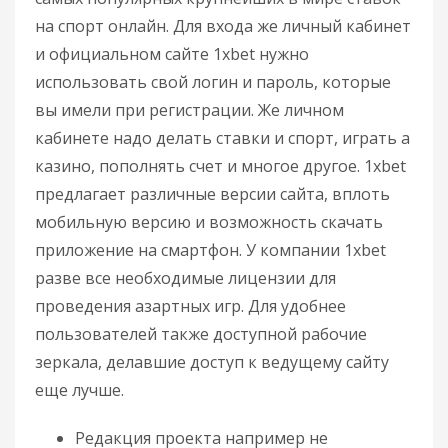
на спорт онлайн. Для входа же личный кабинет
и официальном сайте 1xbet нужно
использовать свой логин и пароль, которые
вы имели при регистрации. Же личном
кабинете надо делать ставки и спорт, играть а
казино, пополнять счет и многое другое. 1xbet
предлагает различные версии сайта, вплоть
мобильную версию и возможность скачать
приложение на смартфон. У компании 1xbet
разве все необходимые лицензии для
проведения азартных игр. Для удобнее
пользователей также доступной рабочие
зеркала, делавшие доступ к ведущему сайту
еще лучше.
Редакция проекта например не