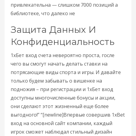
привлекательна — слишком 7000 позиций а
библиотеке, что далеко не
Защита Данных И
Конфиденциальность
1хБет вход счета невероятно проста, госле
чего вы смогут начать делать ставки на
потрясающие виды спорта и игры. И давайте
только будем забывать о вишенке на
подножия – при регистрации и 1хБет вход
доступны многочисленные бонусы и акции,
они сделают этот жизненный еще более
выгодного!” “[newline]Впервые совершив 1xBet
вход на основной сайт компании, каждый
игрок сможет наблюдал стильный дизайн