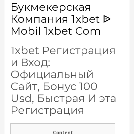
Букмекерская
Компания 1xbet ᐉ
Mobil 1xbet Com
1xbet Регистрация
и Вход:
Официальный
Сайт, Бонус 100
Usd, Быстрая И эта
Регистрация
Content