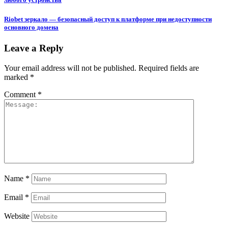
Riobet зеркало — безопасный доступ к платформе при недоступности
основного домена
Leave a Reply
Your email address will not be published.
Required fields are
marked
*
Comment
*
Name
*
Email
*
Website