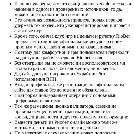
Если вы уверены, что это официальное zerkalo, и ссылка
найдена в одном из проверенных источников, то да,
можете играть платно без сомнений.
Это отличная возможность привлечь новых игроков,
удержать тех людей, кто уже зарегистрирован и играет в
азартные игры.
Кроме того, сейчас клуб игр на деньги и рулетку RioBet
предлагает отличный официальный ресурс со своим
простым меню, лаконичными подразделениями.
Поэтому для комфортной игры пользователи переходят
на доступное рабочее зеркало Rio bet casino.
Без отыгрыша вы не сможете ни воспользоваться ими,
чтобы играть в слоты без вложений, ни вывести.
Да, сайт доступен игрокам из Украйины без
использования ВПН.
Вход в профиль и даже регистрация на официальном
сайте для ставок без депозита не обязательны.
Платформа поддерживает операции с основными
цифровыми валютами.
Там же размещены иконка валидатора, ссылки на
правила осуществления транзакций, политику
конфиденциальности и другую полезную информацию.
Вывести деньги из Риобет онлайн можно теми же
методами, которыми пополнялся депозит.
Но в некоторых случаях казино может попросить