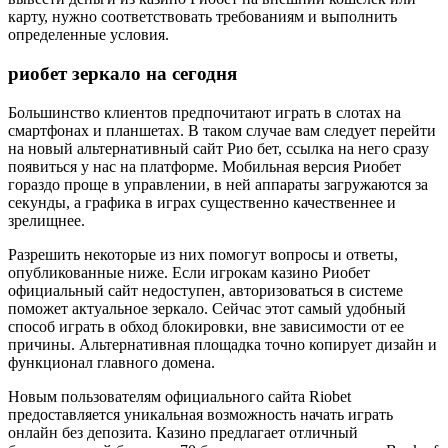
карту, нужно соответствовать требованиям и выполнить
определенные условия.
риобет зеркало на сегодня
Большинство клиентов предпочитают играть в слотах на
смартфонах и планшетах. В таком случае вам следует перейти
на новый альтернативный сайт Рио бет, ссылка на него сразу
появиться у нас на платформе. Мобильная версия Риобет
гораздо проще в управлении, в ней аппараты загружаются за
секунды, а графика в играх существенно качественнее и
зрелищнее.
Разрешить некоторые из них помогут вопросы и ответы,
опубликованные ниже. Если игрокам казино Риобет
официальный сайт недоступен, авторизоваться в системе
поможет актуальное зеркало. Сейчас этот самый удобный
способ играть в обход блокировки, вне зависимости от ее
причины. Альтернативная площадка точно копирует дизайн и
функционал главного домена.
Новым пользователям официального сайта Riobet
предоставляется уникальная возможность начать играть
онлайн без депозита. Казино предлагает отличный